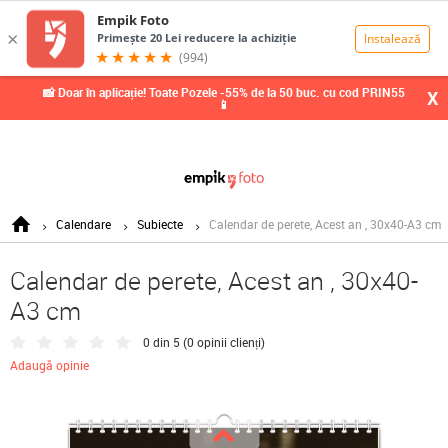
0,00
Lei
📸 Doar în aplicație! Toate Pozele -55% de la 50 buc. cu cod PRIN55
X
📱
Calendare
Subiecte
Calendar de perete, Acest an , 30x40-A3 cm
Calendar de perete, Acest an , 30x40-
A3 cm
0 din 5 (
0 opinii clienți
)
Adaugă opinie