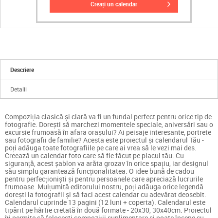
creați un calendar
Descriere
Detalii
Compoziția clasică și clară va fi un fundal perfect pentru orice tip de
fotografie. Dorești să marchezi momentele speciale, aniversări sau o
excursie frumoasă în afara orașului? Ai peisaje interesante, portrete
sau fotografii de familie? Acesta este proiectul și calendarul Tău -
poți adăuga toate fotografiile pe care ai vrea să le vezi mai des.
Creează un calendar foto care să fie făcut pe placul tău. Cu
siguranță, acest șablon va arăta grozav în orice spațiu, iar designul
său simplu garantează funcționalitatea. O idee bună de cadou
pentru perfecționiști și pentru persoanele care apreciază lucrurile
frumoase. Mulțumită editorului nostru, poți adăuga orice legendă
dorești la fotografii și să faci acest calendar cu adevărat deosebit.
Calendarul cuprinde 13 pagini (12 luni + coperta). Calendarul este
tipărit pe hârtie cretată în două formate - 20x30, 30x40cm. Proiectul
îți permite să folosești compoziții suplimentare și poate începe cu