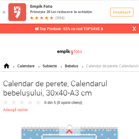
0,00
Lei
X
📸 Top Produse -55% cu cod TOPSAVE📱
Calendare
Subiecte
Bebelus
Calendar de perete, Calendarul
Calendar de perete, Calendarul
bebelușului, 30x40-A3 cm
0 din 5 (
0 opinii clienți
)
Adaugă opinie