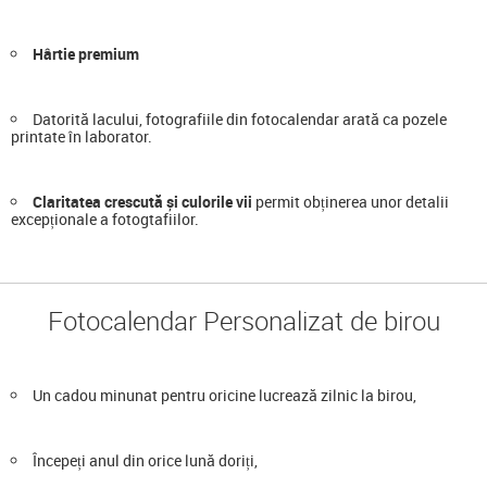
Hârtie premium
Datorită lacului, fotografiile din fotocalendar arată ca pozele
printate în laborator.
Claritatea crescută și culorile vii
permit obținerea unor detalii
excepționale a fotogtafiilor.
Fotocalendar Personalizat de birou
Un cadou minunat pentru oricine lucrează zilnic la birou,
Începeți anul din orice lună doriți,