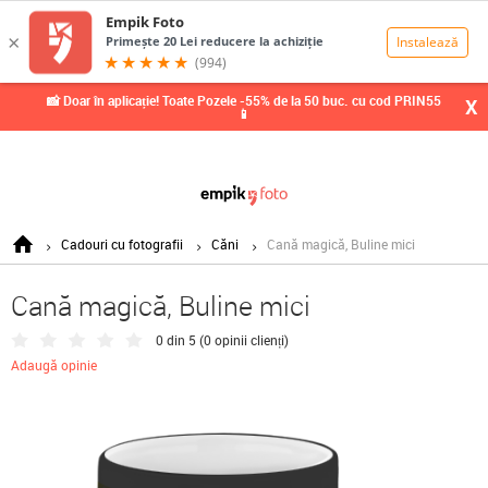
0,00
Lei
📸 Doar în aplicație! Toate Pozele -55% de la 50 buc. cu cod PRIN55
X
📱
Cadouri cu fotografii
Căni
Cană magică, Buline mici
Cană magică, Buline mici
0 din 5 (
0 opinii clienți
)
Adaugă opinie