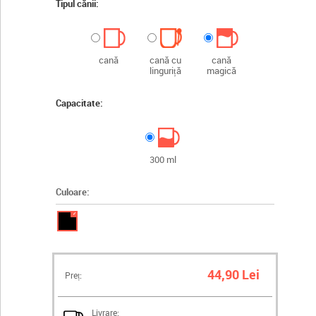
Tipul cănii:
cană
cană cu
cană
linguriță
magică
Capacitate:
300 ml
Culoare:
✓
44,90 Lei
Preț:
Livrare: