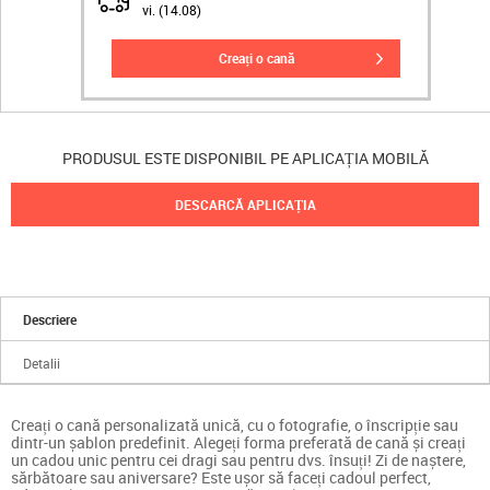
vi. (14.08)
creați o cană
PRODUSUL ESTE DISPONIBIL PE APLICAȚIA MOBILĂ
DESCARCĂ APLICAȚIA
Descriere
Detalii
Creați o cană personalizată unică, cu o fotografie, o înscripție sau
dintr-un șablon predefinit. Alegeți forma preferată de cană și creați
un cadou unic pentru cei dragi sau pentru dvs. însuți! Zi de naștere,
sărbătoare sau aniversare? Este ușor să faceți cadoul perfect,