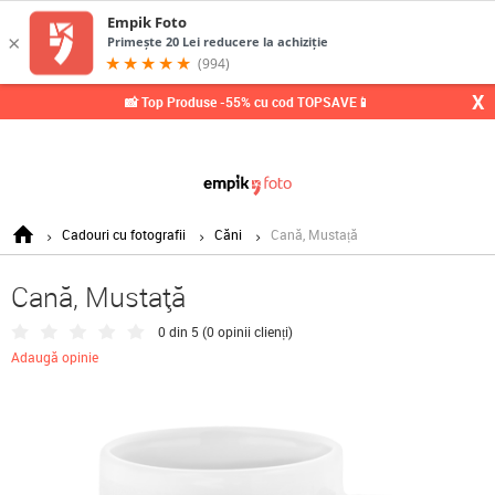
X
📸 Top Produse -55% cu cod TOPSAVE📱
Cadouri cu fotografii
Căni
Cană, Mustață
Cană, Mustață
0 din 5 (
0 opinii clienți
)
Adaugă opinie