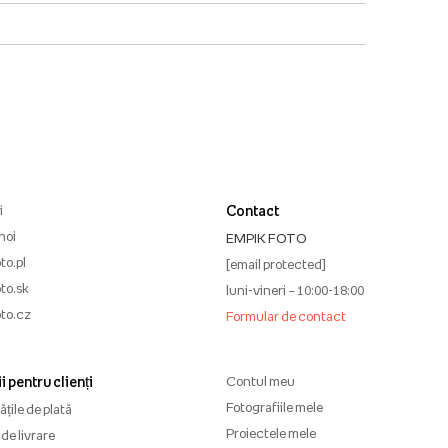
i
Contact
noi
EMPIK FOTO
to.pl
[email protected]
to.sk
luni-vineri – 10:00-18:00
to.cz
Formular de contact
i pentru clienți
Contul meu
Fotografiile mele
țile de plată
Proiectele mele
de livrare