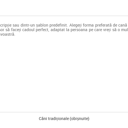
scripție sau dintr-un șablon predefinit. Alegeți forma preferată de cană
or să faceți cadoul perfect, adaptat la persoana pe care vreți să o mul
avoastră.
Căni tradiționale (obișnuite)