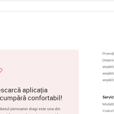
Promoți
Despre 
empikfo
empikfo
empikfo
scarcă aplicația
 cumpără confortabil!
Servici
Modalită
betul persoanei dragi este una din
Costuri 