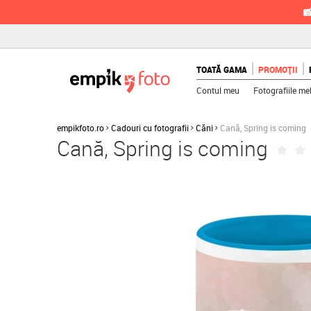

TOATĂ GAMA
PROMOȚII
Contul meu
Fotografiile me
empikfoto.ro
Cadouri cu fotografii
Căni
Cană, Spring is coming
Cană, Spring is coming