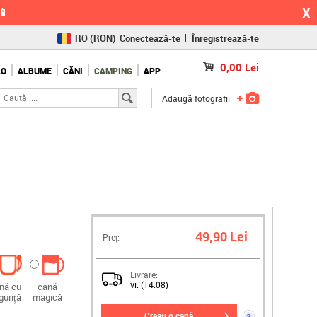
X
📱
RO
(RON)
Conectează-te
Înregistrează-te
CZ
(KČ)
0,00
Lei
LO
ALBUME
CĂNI
CAMPING
APP
SK
(€)
Adaugă fotografii
49,90 Lei
Preț:
Livrare:
vi. (14.08)
nă cu
cană
guriță
magică
creați o cană
?