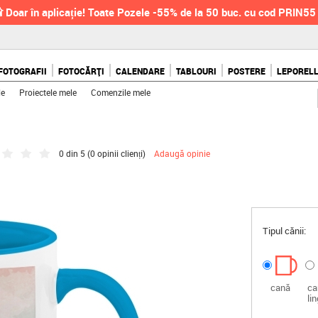
 Doar în aplicație! Toate Pozele -55% de la 50 buc. cu cod PRIN55
FOTOGRAFII
FOTOCĂRȚI
CALENDARE
TABLOURI
POSTERE
LEPOREL
le
Proiectele mele
Comenzile mele
0 din 5 (
0 opinii clienți
)
Adaugă opinie
Tipul cănii:
cană
ca
lin