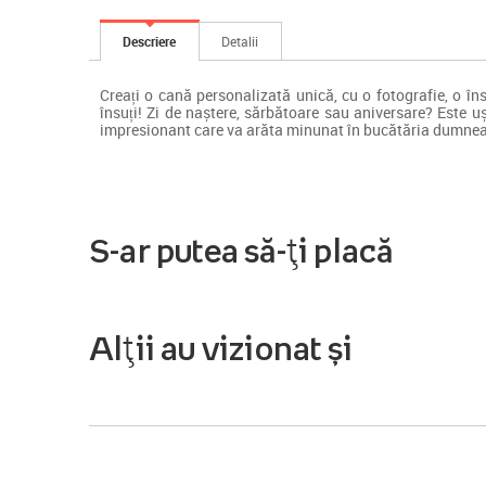
Descriere
Detalii
Creați o cană personalizată unică, cu o fotografie, o în
însuți! Zi de naștere, sărbătoare sau aniversare? Este uș
impresionant care va arăta minunat în bucătăria dumne
S-ar putea să-ți placă
Alții au vizionat și