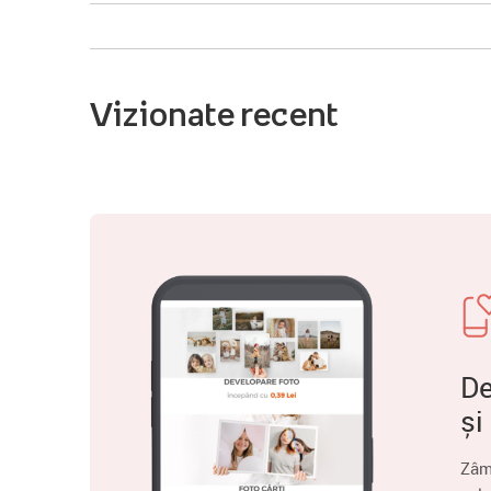
Vizionate recent
De
și
Zâm