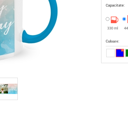
Capacitate:
330 ml
44
Culoare:
✓