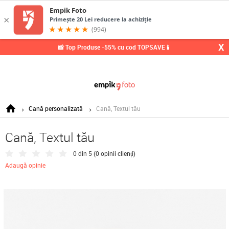
X
📸 Top Produse -55% cu cod TOPSAVE📱
Cană personalizată
Cană, Textul tău
Cană, Textul tău
0 din 5 (
0 opinii clienți
)
Adaugă opinie