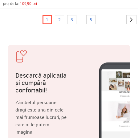
preț de la:
109,90 Lei
1
2
3
...
5
Descarcă aplicația
și cumpără
confortabil!
Zâmbetul persoanei
dragi este una din cele
mai frumoase lucruri, pe
care ni le putem
imagina.