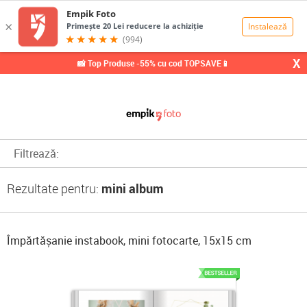
0,00
Lei
X
📸 Top Produse -55% cu cod TOPSAVE📱
Filtrează:
Rezultate pentru:
mini album
Împărtășanie instabook, mini fotocarte, 15x15 cm