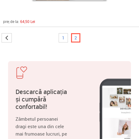
preț de la:
64,50 Lei
1
2
Descarcă aplicația
și cumpără
confortabil!
Zâmbetul persoanei
dragi este una din cele
mai frumoase lucruri, pe