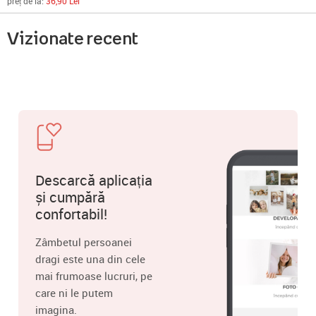
preț de la:
36,90 Lei
Vizionate recent
Descarcă aplicația
și cumpără
confortabil!
Zâmbetul persoanei
dragi este una din cele
mai frumoase lucruri, pe
care ni le putem
imagina.