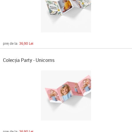
preț de la:
36,90 Lei
Colecția Party - Unicorns
preț de la:
36,90 Lei