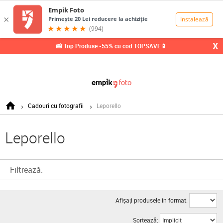
0,00
Lei
X
📸 Top Produse -55% cu cod TOPSAVE📱
Cadouri cu fotografii
Leporello
Leporello
Filtrează:
Afișați produsele în format:
Sortează: