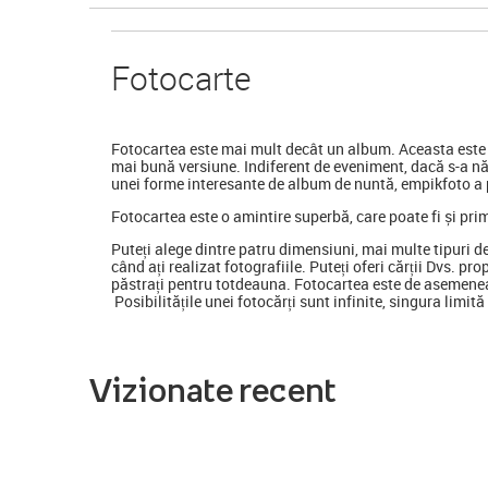
Foto
carte
Fotocartea
este mai mult decât un album. Aceasta este o
mai bună versiune. Indiferent de eveniment, dacă s-a nă
unei forme interesante de album de nuntă, empikfoto a p
Fotocartea este o amintire superbă, care poate fi și pri
Puteți alege dintre patru dimensiuni, mai multe tipuri d
când ați realizat fotografiile. Puteți oferi cărții Dvs. pr
păstrați pentru totdeauna. Fotocartea este de asemenea
Posibilitățile unei fotocărți sunt infinite, singura limit
Vizionate recent