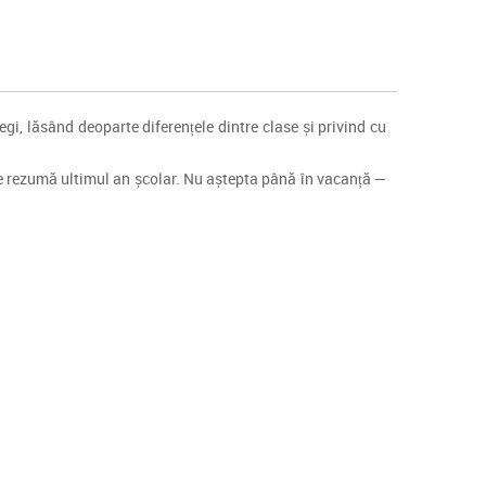
egi, lăsând deoparte diferențele dintre clase și privind cu
ce rezumă ultimul an școlar. Nu aștepta până în vacanță —