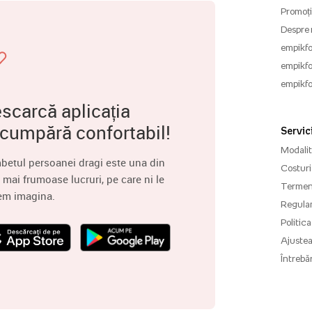
Promoți
Despre 
empikfo
empikfo
empikfo
scarcă aplicația
 cumpără confortabil!
Servici
Modalită
betul persoanei dragi este una din
Costuri 
 mai frumoase lucruri, pe care ni le
Termenu
em imagina.
Regula
Politica
Ajuste
Întrebăr