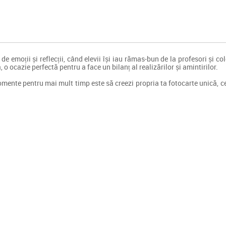
 emoții și reflecții, când elevii își iau rămas-bun de la profesori și col
o ocazie perfectă pentru a face un bilanț al realizărilor și amintirilor.
omente pentru mai mult timp este să creezi propria ta fotocarte unică, 