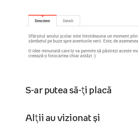
Descriere
Detalii
Sfârșitul anului școlar este întotdeauna un moment plin de
zâmbetul pe buze spre aventurile verii. Este, de asemenea, 
O idee minunată care îți va permite să păstrezi aceste m
creează-ți fotocartea chiar astăzi :)
S-ar putea să-ți placă
Alții au vizionat și