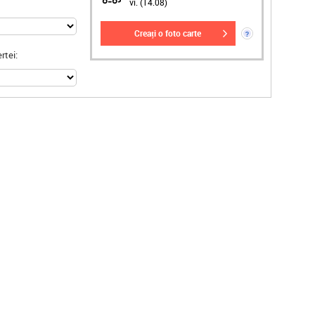
vi. (14.08)
creați o foto carte
?
rtei: