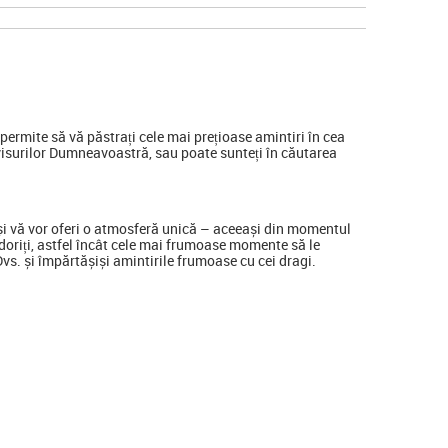
ermite să vă păstrați cele mai prețioase amintiri în cea
visurilor Dumneavoastră, sau poate sunteți în căutarea
a și vă vor oferi o atmosferă unică – aceeași din momentul
ine doriți, astfel încât cele mai frumoase momente să le
 Dvs. și împărtășiși amintirile frumoase cu cei dragi.