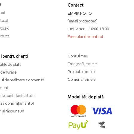
i
Contact
noi
EMPIK FOTO
to.pl
[email protected]
to.sk
luni-vineri – 10:00-18:00
to.cz
Formular de contact
i pentru clienți
Contul meu
Fotografiile mele
țile de plată
Proiectele mele
de livrare
Comenzile mele
l de realizare a comenzii
ment
 de confidențialitate
Modalități de plată
ază consimțământul
i și răspunsuri