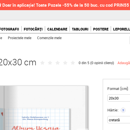
 Doar în aplicație! Toate Pozele -55% de la 50 buc. cu cod PRIN55
FOTOGRAFII
FOTOCĂRȚI
CALENDARE
TABLOURI
POSTERE
LEPOREL
le
Proiectele mele
Comenzile mele
, 20x30 cm
0 din 5 (
0 opinii clienți
)
Adaugă 
Format [cm]:
Hârtie:
?