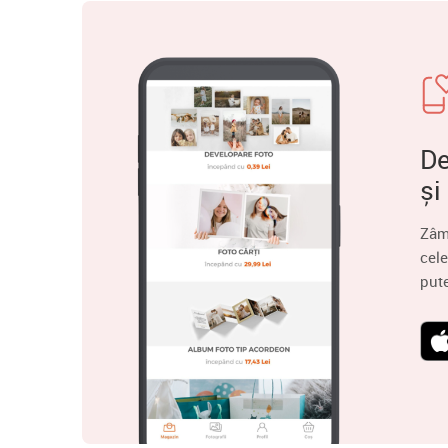
De
și
Zâm
cele
put