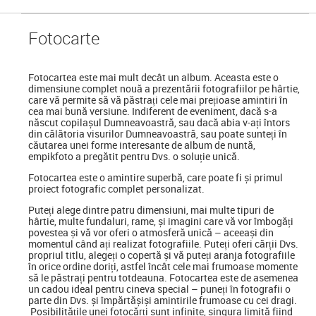
Foto
carte
Fotocartea
este mai mult decât un album. Aceasta este o
dimensiune complet nouă a prezentării fotografiilor pe hârtie,
care vă permite să vă păstrați cele mai prețioase amintiri în
cea mai bună versiune. Indiferent de eveniment, dacă s-a
născut copilașul Dumneavoastră, sau dacă abia v-ați întors
din călătoria visurilor Dumneavoastră, sau poate sunteți în
căutarea unei forme interesante de album de nuntă,
empikfoto a pregătit pentru Dvs. o soluție unică.
Fotocartea este o amintire superbă, care poate fi și primul
proiect fotografic complet personalizat.
Puteți alege dintre patru dimensiuni, mai multe tipuri de
hârtie, multe fundaluri, rame, și imagini care vă vor îmbogăți
povestea și vă vor oferi o atmosferă unică – aceeași din
momentul când ați realizat fotografiile. Puteți oferi cărții Dvs.
propriul titlu, alegeți o copertă și vă puteți aranja fotografiile
în orice ordine doriți, astfel încât cele mai frumoase momente
să le păstrați pentru totdeauna. Fotocartea este de asemenea
un cadou ideal pentru cineva special
–
puneți în fotografii o
parte din Dvs. și împărtășiși amintirile frumoase cu cei dragi.
Posibilitățile unei fotocărți sunt infinite, singura limită fiind