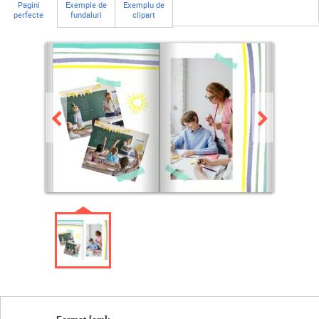
Pagini
Exemple de
Exemplu de
perfecte
fundaluri
clipart