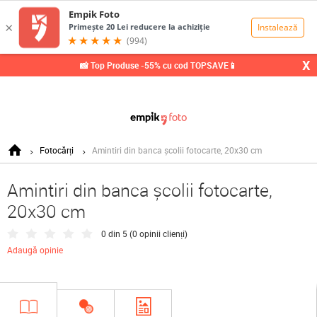
0,00
Lei
X
📸 Top Produse -55% cu cod TOPSAVE📱
Fotocărți
Amintiri din banca școlii fotocarte, 20x30 cm
Amintiri din banca școlii fotocarte,
20x30 cm
0 din 5 (
0 opinii clienți
)
Adaugă opinie