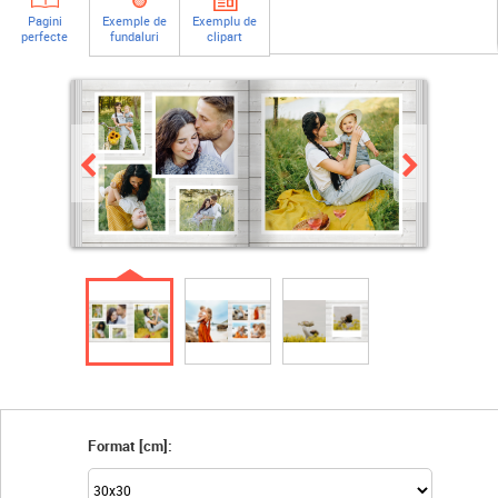
Pagini
Exemple de
Exemplu de
perfecte
fundaluri
clipart
Format [cm]: