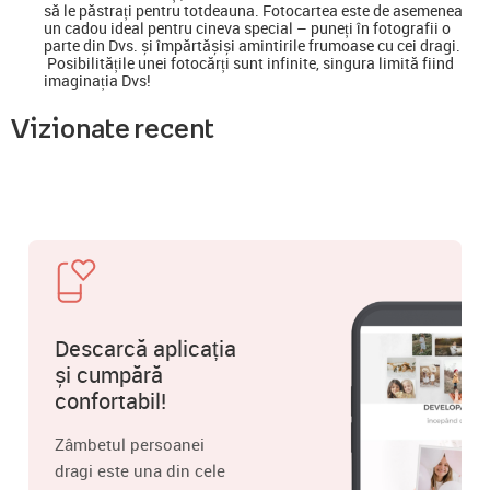
să le păstrați pentru totdeauna. Fotocartea este de asemenea
un cadou ideal pentru cineva special
–
puneți în fotografii o
parte din Dvs. și împărtășiși amintirile frumoase cu cei dragi.
Posibilitățile unei fotocărți sunt infinite, singura limită fiind
imaginația Dvs!
Vizionate recent
Descarcă aplicația
și cumpără
confortabil!
Zâmbetul persoanei
dragi este una din cele