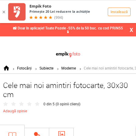
0,00
Lei
📸 Doar în aplicație! Toate Pozele -55% de la 50 buc. cu cod PRIN55
X
📱
Fotocărți
Subiecte
Moderne
Cele mai noi amintiri fotocarte,
Cele mai noi amintiri fotocarte, 30x30
cm
0 din 5 (
0 opinii clienți
)
Adaugă opinie