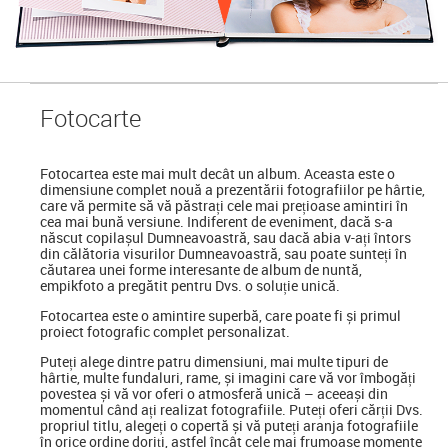
Foto
carte
Fotocartea
este mai mult decât un album. Aceasta este o
dimensiune complet nouă a prezentării fotografiilor pe hârtie,
care vă permite să vă păstrați cele mai prețioase amintiri în
cea mai bună versiune. Indiferent de eveniment, dacă s-a
născut copilașul Dumneavoastră, sau dacă abia v-ați întors
din călătoria visurilor Dumneavoastră, sau poate sunteți în
căutarea unei forme interesante de album de nuntă,
empikfoto a pregătit pentru Dvs. o soluție unică.
Fotocartea este o amintire superbă, care poate fi și primul
proiect fotografic complet personalizat.
Puteți alege dintre patru dimensiuni, mai multe tipuri de
hârtie, multe fundaluri, rame, și imagini care vă vor îmbogăți
povestea și vă vor oferi o atmosferă unică – aceeași din
momentul când ați realizat fotografiile. Puteți oferi cărții Dvs.
propriul titlu, alegeți o copertă și vă puteți aranja fotografiile
în orice ordine doriți, astfel încât cele mai frumoase momente