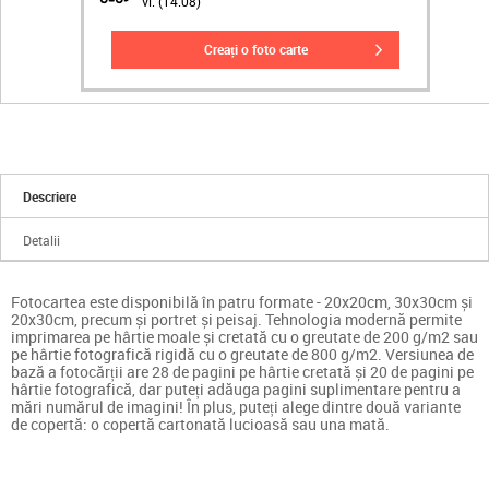
vi. (14.08)
creați o foto carte
Descriere
Detalii
Fotocartea este disponibilă în patru formate - 20x20cm, 30x30cm și
20x30cm, precum și portret și peisaj. Tehnologia modernă permite
imprimarea pe hârtie moale și cretată cu o greutate de 200 g/m2 sau
pe hârtie fotografică rigidă cu o greutate de 800 g/m2. Versiunea de
bază a fotocărții are 28 de pagini pe hârtie cretată și 20 de pagini pe
hârtie fotografică, dar puteți adăuga pagini suplimentare pentru a
mări numărul de imagini! În plus, puteți alege dintre două variante
de copertă: o copertă cartonată lucioasă sau una mată.