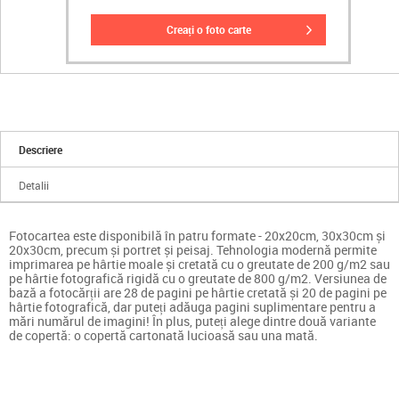
creați o foto carte
Descriere
Detalii
Fotocartea este disponibilă în patru formate - 20x20cm, 30x30cm și
20x30cm, precum și portret și peisaj. Tehnologia modernă permite
imprimarea pe hârtie moale și cretată cu o greutate de 200 g/m2 sau
pe hârtie fotografică rigidă cu o greutate de 800 g/m2. Versiunea de
bază a fotocărții are 28 de pagini pe hârtie cretată și 20 de pagini pe
hârtie fotografică, dar puteți adăuga pagini suplimentare pentru a
mări numărul de imagini! În plus, puteți alege dintre două variante
de copertă: o copertă cartonată lucioasă sau una mată.