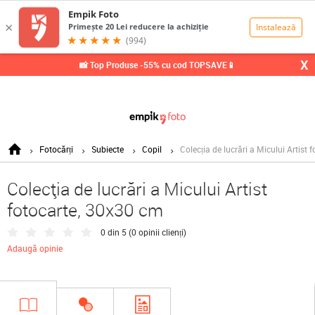
0,00
Lei
X
📸 Top Produse -55% cu cod TOPSAVE📱
Fotocărți
Subiecte
Copil
Colecția de lucrări a Micului Artist
Colecția de lucrări a Micului Artist
fotocarte, 30x30 cm
0 din 5 (
0 opinii clienți
)
Adaugă opinie