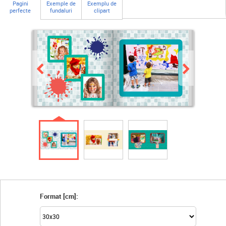
Pagini
Exemple de
Exemplu de
perfecte
fundaluri
clipart
Format [cm]: