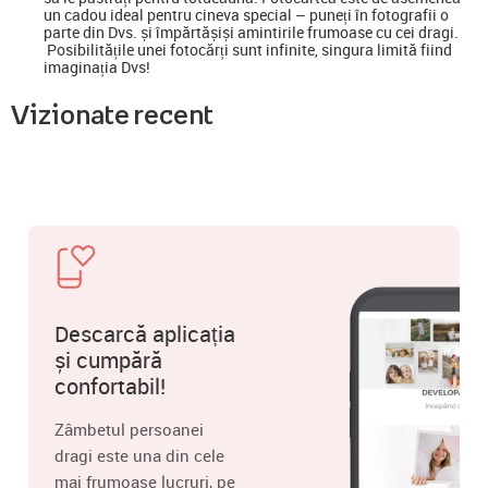
un cadou ideal pentru cineva special
–
puneți în fotografii o
parte din Dvs. și împărtășiși amintirile frumoase cu cei dragi.
Posibilitățile unei fotocărți sunt infinite, singura limită fiind
imaginația Dvs!
Vizionate recent
Descarcă aplicația
și cumpără
confortabil!
Zâmbetul persoanei
dragi este una din cele
mai frumoase lucruri, pe