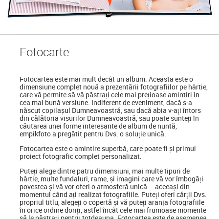
Foto
carte
Fotocartea
este mai mult decât un album. Aceasta este o
dimensiune complet nouă a prezentării fotografiilor pe hârtie,
care vă permite să vă păstrați cele mai prețioase amintiri în
cea mai bună versiune. Indiferent de eveniment, dacă s-a
născut copilașul Dumneavoastră, sau dacă abia v-ați întors
din călătoria visurilor Dumneavoastră, sau poate sunteți în
căutarea unei forme interesante de album de nuntă,
empikfoto a pregătit pentru Dvs. o soluție unică.
Fotocartea este o amintire superbă, care poate fi și primul
proiect fotografic complet personalizat.
Puteți alege dintre patru dimensiuni, mai multe tipuri de
hârtie, multe fundaluri, rame, și imagini care vă vor îmbogăți
povestea și vă vor oferi o atmosferă unică – aceeași din
momentul când ați realizat fotografiile. Puteți oferi cărții Dvs.
propriul titlu, alegeți o copertă și vă puteți aranja fotografiile
în orice ordine doriți, astfel încât cele mai frumoase momente
să le păstrați pentru totdeauna. Fotocartea este de asemenea