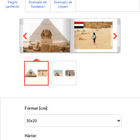
Pagini
Exemple de
Exemplu de
perfecte
fundaluri
clipart
Format [cm]:
Hârtie: