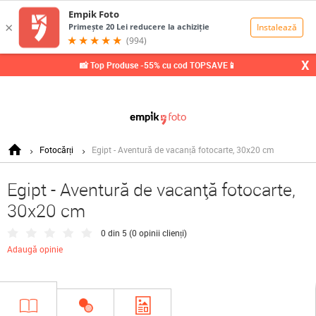
0,00
Lei
X
📸 Top Produse -55% cu cod TOPSAVE📱
Fotocărți
Egipt - Aventură de vacanță fotocarte, 30x20 cm
Egipt - Aventură de vacanță fotocarte,
30x20 cm
0 din 5 (
0 opinii clienți
)
Adaugă opinie