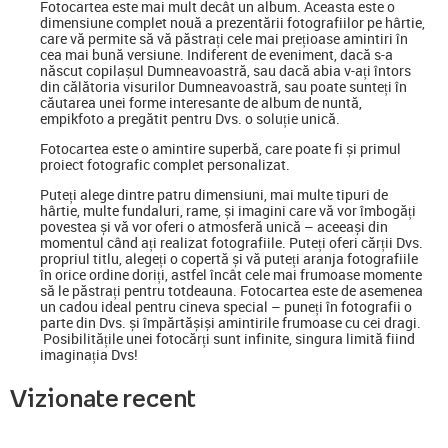
Fotocartea
este mai mult decât un album. Aceasta este o
dimensiune complet nouă a prezentării fotografiilor pe hârtie,
care vă permite să vă păstrați cele mai prețioase amintiri în
cea mai bună versiune. Indiferent de eveniment, dacă s-a
născut copilașul Dumneavoastră, sau dacă abia v-ați întors
din călătoria visurilor Dumneavoastră, sau poate sunteți în
căutarea unei forme interesante de album de nuntă,
empikfoto a pregătit pentru Dvs. o soluție unică.
Fotocartea este o amintire superbă, care poate fi și primul
proiect fotografic complet personalizat.
Puteți alege dintre patru dimensiuni, mai multe tipuri de
hârtie, multe fundaluri, rame, și imagini care vă vor îmbogăți
povestea și vă vor oferi o atmosferă unică – aceeași din
momentul când ați realizat fotografiile. Puteți oferi cărții Dvs.
propriul titlu, alegeți o copertă și vă puteți aranja fotografiile
în orice ordine doriți, astfel încât cele mai frumoase momente
să le păstrați pentru totdeauna. Fotocartea este de asemenea
un cadou ideal pentru cineva special
–
puneți în fotografii o
parte din Dvs. și împărtășiși amintirile frumoase cu cei dragi.
Posibilitățile unei fotocărți sunt infinite, singura limită fiind
imaginația Dvs!
Vizionate recent