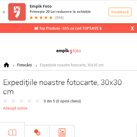
0,00
Lei
X
📸 Top Produse -55% cu cod TOPSAVE📱
Fotocărți
Expedițiile noastre fotocarte, 30x30 cm
Expedițiile noastre fotocarte, 30x30
cm
0 din 5 (
0 opinii clienți
)
Adaugă opinie