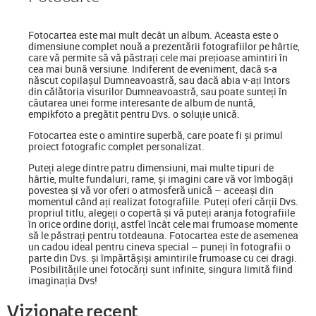
Fotocartea
este mai mult decât un album. Aceasta este o
dimensiune complet nouă a prezentării fotografiilor pe hârtie,
care vă permite să vă păstrați cele mai prețioase amintiri în
cea mai bună versiune. Indiferent de eveniment, dacă s-a
născut copilașul Dumneavoastră, sau dacă abia v-ați întors
din călătoria visurilor Dumneavoastră, sau poate sunteți în
căutarea unei forme interesante de album de nuntă,
empikfoto a pregătit pentru Dvs. o soluție unică.
Fotocartea este o amintire superbă, care poate fi și primul
proiect fotografic complet personalizat.
Puteți alege dintre patru dimensiuni, mai multe tipuri de
hârtie, multe fundaluri, rame, și imagini care vă vor îmbogăți
povestea și vă vor oferi o atmosferă unică – aceeași din
momentul când ați realizat fotografiile. Puteți oferi cărții Dvs.
propriul titlu, alegeți o copertă și vă puteți aranja fotografiile
în orice ordine doriți, astfel încât cele mai frumoase momente
să le păstrați pentru totdeauna. Fotocartea este de asemenea
un cadou ideal pentru cineva special
–
puneți în fotografii o
parte din Dvs. și împărtășiși amintirile frumoase cu cei dragi.
Posibilitățile unei fotocărți sunt infinite, singura limită fiind
imaginația Dvs!
Vizionate recent