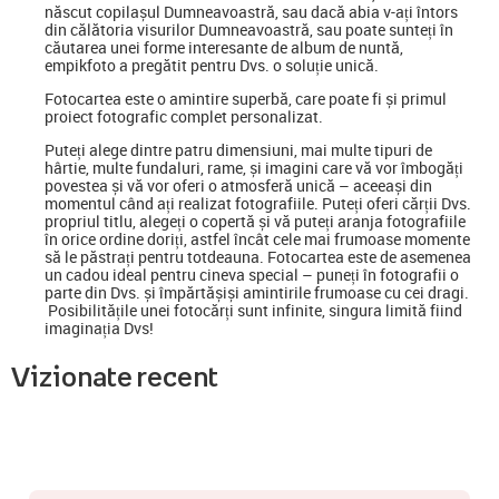
născut copilașul Dumneavoastră, sau dacă abia v-ați întors
din călătoria visurilor Dumneavoastră, sau poate sunteți în
căutarea unei forme interesante de album de nuntă,
empikfoto a pregătit pentru Dvs. o soluție unică.
Fotocartea este o amintire superbă, care poate fi și primul
proiect fotografic complet personalizat.
Puteți alege dintre patru dimensiuni, mai multe tipuri de
hârtie, multe fundaluri, rame, și imagini care vă vor îmbogăți
povestea și vă vor oferi o atmosferă unică – aceeași din
momentul când ați realizat fotografiile. Puteți oferi cărții Dvs.
propriul titlu, alegeți o copertă și vă puteți aranja fotografiile
în orice ordine doriți, astfel încât cele mai frumoase momente
să le păstrați pentru totdeauna. Fotocartea este de asemenea
un cadou ideal pentru cineva special
–
puneți în fotografii o
parte din Dvs. și împărtășiși amintirile frumoase cu cei dragi.
Posibilitățile unei fotocărți sunt infinite, singura limită fiind
imaginația Dvs!
Vizionate recent