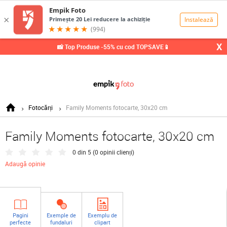
0,00
Lei
X
📸 Top Produse -55% cu cod TOPSAVE📱
Fotocărți
Family Moments fotocarte, 30x20 cm
Family Moments fotocarte, 30x20 cm
0 din 5 (
0 opinii clienți
)
Adaugă opinie
Pagini
Exemple de
Exemplu de
perfecte
fundaluri
clipart