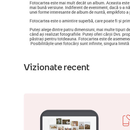
Fotocartea
este mai mult decât un album. Aceasta este o
mai bună versiune. Indiferent de eveniment, dacă s-a nă
unei forme interesante de album de nuntă, empikfoto a p
Fotocartea este o amintire superbă, care poate fi și pri
Puteți alege dintre patru dimensiuni, mai multe tipuri d
când ați realizat fotografiile. Puteți oferi cărții Dvs. pr
păstrați pentru totdeauna. Fotocartea este de asemenea
Posibilitățile unei fotocărți sunt infinite, singura limit
Vizionate recent