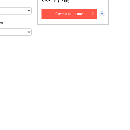
lu. (17.08)
creați o foto carte
?
rtei: