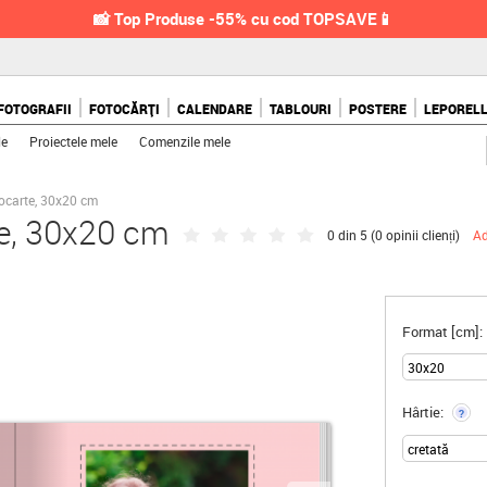
📸 Top Produse -55% cu cod TOPSAVE📱
FOTOGRAFII
FOTOCĂRȚI
CALENDARE
TABLOURI
POSTERE
LEPOREL
le
Proiectele mele
Comenzile mele
tocarte, 30x20 cm
te, 30x20 cm
0 din 5 (
0 opinii clienți
)
Ad
Format [cm]:
Hârtie:
?