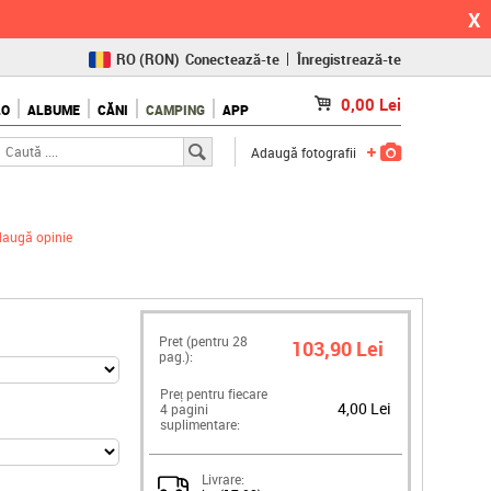
X
RO
(RON)
Conectează-te
Înregistrează-te
CZ
(KČ)
0,00
Lei
LO
ALBUME
CĂNI
CAMPING
APP
SK
(€)
Adaugă fotografii
augă opinie
Pret (pentru
28
103,90 Lei
pag.):
Preț pentru fiecare
4,00 Lei
4 pagini
suplimentare:
Livrare: