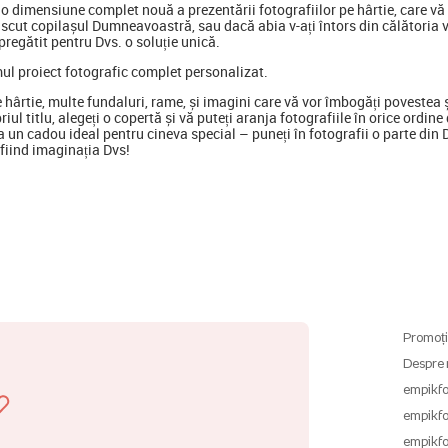
 dimensiune complet nouă a prezentării fotografiilor pe hârtie, care vă p
scut copilașul Dumneavoastră, sau dacă abia v-ați întors din călătoria 
regătit pentru Dvs. o soluție unică.
mul proiect fotografic complet personalizat.
e hârtie, multe fundaluri, rame, și imagini care vă vor îmbogăți poveste
opriul titlu, alegeți o copertă și vă puteți aranja fotografiile în orice ord
 un cadou ideal pentru cineva special
–
puneți în fotografii o parte din
ă fiind imaginația Dvs!
Promoți
Despre 
empikfo
empikfo
empikfo