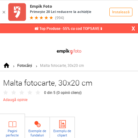
0,00
Lei
X
📸 Top Produse -55% cu cod TOPSAVE📱
Fotocărți
Malta fotocarte, 30x20 cm
Malta fotocarte, 30x20 cm
0 din 5 (
0 opinii clienți
)
Adaugă opinie
Pagini
Exemple de
Exemplu de
perfecte
fundaluri
clipart