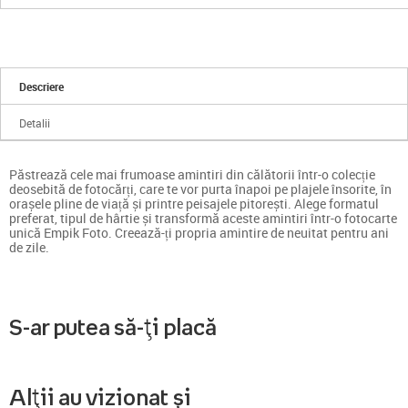
Descriere
Detalii
Păstrează cele mai frumoase amintiri din călătorii într-o colecție
deosebită de fotocărți, care te vor purta înapoi pe plajele însorite, în
orașele pline de viață și printre peisajele pitorești. Alege formatul
preferat, tipul de hârtie și transformă aceste amintiri într-o fotocarte
unică Empik Foto. Creează-ți propria amintire de neuitat pentru ani
de zile.
S-ar putea să-ți placă
Alții au vizionat și