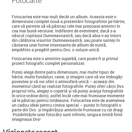
Foto
carte
Fotocartea
este mai mult decât un album. Aceasta este o
dimensiune complet nouă a prezentării fotografiilor pe hârtie,
care vă permite să vă păstrați cele mai prețioase amintiri în
cea mai bună versiune. Indiferent de eveniment, dacă s-a
născut copilașul Dumneavoastră, sau dacă abia v-ați întors
din călătoria visurilor Dumneavoastră, sau poate sunteți în
căutarea unei forme interesante de album de nuntă,
empikfoto a pregătit pentru Dvs. o soluție unică.
Fotocartea este o amintire superbă, care poate fi și primul
proiect fotografic complet personalizat.
Puteți alege dintre patru dimensiuni, mai multe tipuri de
hârtie, multe fundaluri, rame, și imagini care vă vor îmbogăți
povestea și vă vor oferi o atmosferă unică – aceeași din
momentul când ați realizat fotografiile. Puteți oferi cărții Dvs.
propriul titlu, alegeți o copertă și vă puteți aranja fotografiile
în orice ordine doriți, astfel încât cele mai frumoase momente
să le păstrați pentru totdeauna. Fotocartea este de asemenea
un cadou ideal pentru cineva special
–
puneți în fotografii o
parte din Dvs. și împărtășiși amintirile frumoase cu cei dragi.
Posibilitățile unei fotocărți sunt infinite, singura limită fiind
imaginația Dvs!