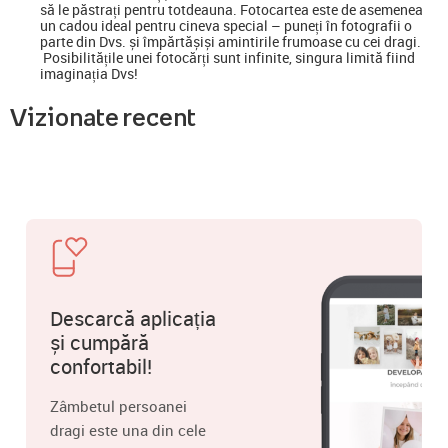
să le păstrați pentru totdeauna. Fotocartea este de asemenea
un cadou ideal pentru cineva special
–
puneți în fotografii o
parte din Dvs. și împărtășiși amintirile frumoase cu cei dragi.
Posibilitățile unei fotocărți sunt infinite, singura limită fiind
imaginația Dvs!
Vizionate recent
Descarcă aplicația
și cumpără
confortabil!
Zâmbetul persoanei
dragi este una din cele