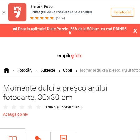
0,00
Lei
📸 Doar în aplicație! Toate Pozele -55% de la 50 buc. cu cod PRIN55
X
📱
Fotocărți
Subiecte
Copil
Momente dulci a preșcolarului foto
Momente dulci a preșcolarului
fotocarte, 30x30 cm
0 din 5 (
0 opinii clienți
)
Adaugă opinie