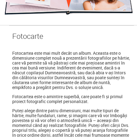
Foto
carte
Fotocartea
este mai mult decât un album. Aceasta este o
dimensiune complet nouă a prezentării fotografiilor pe hârtie,
care vă permite să vă păstrați cele mai prețioase amintiri în
cea mai bună versiune. Indiferent de eveniment, dacă s-a
născut copilașul Dumneavoastră, sau dacă abia v-ați întors
din călătoria visurilor Dumneavoastră, sau poate sunteți în
căutarea unei forme interesante de album de nuntă,
empikfoto a pregătit pentru Dvs. o soluție unică.
Fotocartea este o amintire superbă, care poate fi și primul
proiect fotografic complet personalizat.
Puteți alege dintre patru dimensiuni, mai multe tipuri de
hârtie, multe fundaluri, rame, și imagini care vă vor îmbogăți
povestea și vă vor oferi o atmosferă unică – aceeași din
momentul când ați realizat fotografiile. Puteți oferi cărții Dvs.
propriul titlu, alegeți o copertă și vă puteți aranja fotografiile
în orice ordine doriți, astfel încât cele mai frumoase momente