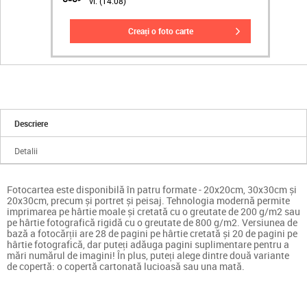
vi. (14.08)
creați o foto carte
Descriere
Detalii
Fotocartea este disponibilă în patru formate - 20x20cm, 30x30cm și
20x30cm, precum și portret și peisaj. Tehnologia modernă permite
imprimarea pe hârtie moale și cretată cu o greutate de 200 g/m2 sau
pe hârtie fotografică rigidă cu o greutate de 800 g/m2. Versiunea de
bază a fotocărții are 28 de pagini pe hârtie cretată și 20 de pagini pe
hârtie fotografică, dar puteți adăuga pagini suplimentare pentru a
mări numărul de imagini! În plus, puteți alege dintre două variante
de copertă: o copertă cartonată lucioasă sau una mată.