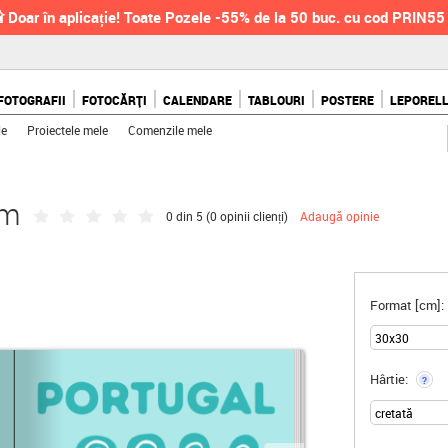
 Doar în aplicație! Toate Pozele -55% de la 50 buc. cu cod PRIN55
FOTOGRAFII
FOTOCĂRȚI
CALENDARE
TABLOURI
POSTERE
LEPOREL
le
Proiectele mele
Comenzile mele
cm
0 din 5 (
0 opinii clienți
)
Adaugă opinie
Format [cm]:
Hârtie:
?