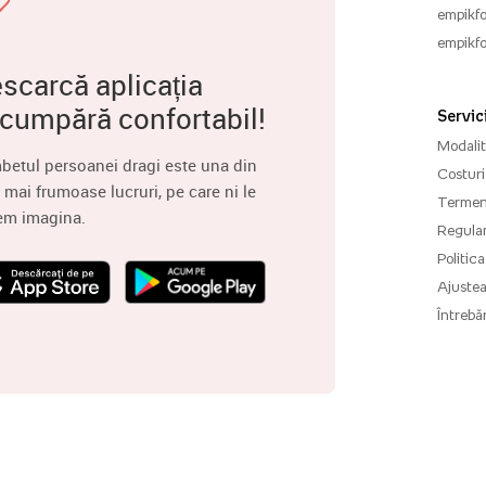
empikfo
empikfo
scarcă aplicația
 cumpără confortabil!
Servici
Modalită
betul persoanei dragi este una din
Costuri 
 mai frumoase lucruri, pe care ni le
Termenu
em imagina.
Regula
Politica
Ajuste
Întrebăr