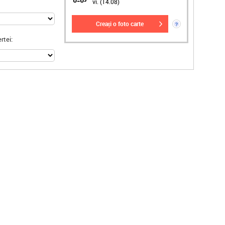
vi. (14.08)
creați o foto carte
?
rtei: