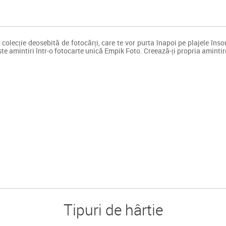
olecție deosebită de fotocărți, care te vor purta înapoi pe plajele însorit
te amintiri într-o fotocarte unică Empik Foto. Creează-ți propria amintire
Tipuri de hârtie