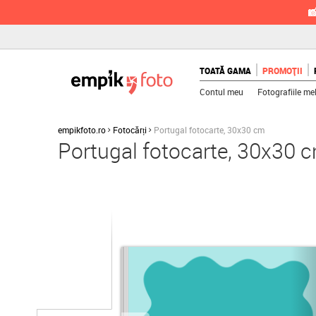

TOATĂ GAMA
PROMOȚII
Contul meu
Fotografiile me
empikfoto.ro
Fotocărți
Portugal fotocarte, 30x30 cm
Portugal fotocarte, 30x30 