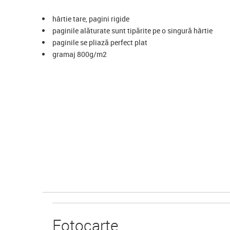
hârtie tare, pagini rigide
paginile alăturate sunt tipărite pe o singură hârtie
paginile se pliază perfect plat
gramaj 800g/m2
Foto
carte