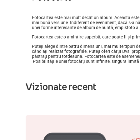
Fotocartea
este mai mult decât un album. Aceasta este o
mai bună versiune. Indiferent de eveniment, dacă s-a nă
unei forme interesante de album de nuntă, empikfoto a p
Fotocartea este o amintire superbă, care poate fi și pri
Puteți alege dintre patru dimensiuni, mai multe tipuri d
când ați realizat fotografiile. Puteți oferi cărții Dvs. pr
păstrați pentru totdeauna. Fotocartea este de asemenea
Posibilitățile unei fotocărți sunt infinite, singura limit
Vizionate recent