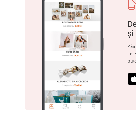
De
și
Zâm
cele
put