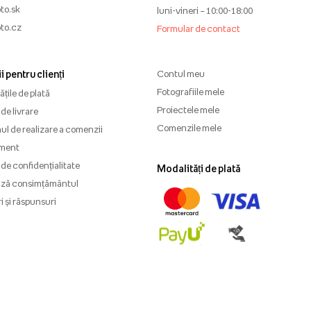
to.sk
luni-vineri – 10:00-18:00
to.cz
Formular de contact
i pentru clienți
Contul meu
Fotografiile mele
țile de plată
Proiectele mele
de livrare
Comenzile mele
l de realizare a comenzii
ment
 de confidențialitate
Modalități de plată
ază consimțământul
i și răspunsuri