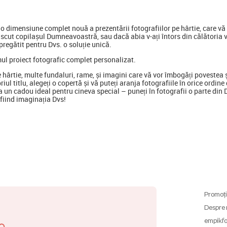
 dimensiune complet nouă a prezentării fotografiilor pe hârtie, care vă p
scut copilașul Dumneavoastră, sau dacă abia v-ați întors din călătoria 
regătit pentru Dvs. o soluție unică.
mul proiect fotografic complet personalizat.
e hârtie, multe fundaluri, rame, și imagini care vă vor îmbogăți poveste
opriul titlu, alegeți o copertă și vă puteți aranja fotografiile în orice ord
 un cadou ideal pentru cineva special
–
puneți în fotografii o parte din
ă fiind imaginația Dvs!
Promoți
Despre 
empikfo