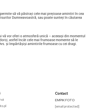
ermite să vă păstrați cele mai prețioase amintiri în cea
visurilor Dumneavoastră, sau poate sunteți în căutarea
a și vă vor oferi o atmosferă unică – aceeași din momentul
ine doriți, astfel încât cele mai frumoase momente să le
 Dvs. și împărtășiși amintirile frumoase cu cei dragi.
i
Contact
noi
EMPIK FOTO
to.pl
[email protected]