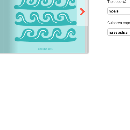
Tip copertă:
Culoarea cope