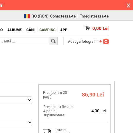
X
📱
RO
(RON)
Conectează-te
Înregistrează-te
CZ
(KČ)
0,00
Lei
LO
ALBUME
CĂNI
CAMPING
APP
SK
(€)
Adaugă fotografii
Pret (pentru
28
86,90 Lei
pag.):
Preț pentru fiecare
4,00 Lei
4 pagini
suplimentare:
Livrare: