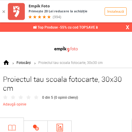
0,00
Lei
X
📸 Top Produse -55% cu cod TOPSAVE📱
Fotocărți
Proiectul tau scoala fotocarte, 30x30 cm
Proiectul tau scoala fotocarte, 30x30
cm
0 din 5 (
0 opinii clienți
)
Adaugă opinie