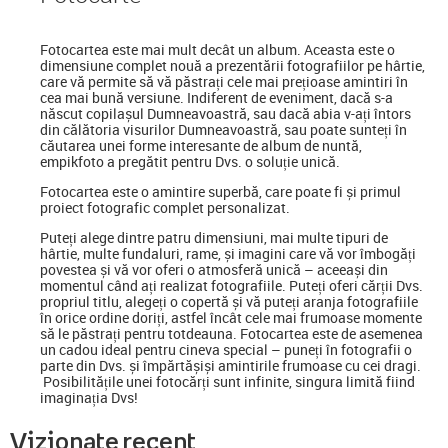
Fotocartea
este mai mult decât un album. Aceasta este o
dimensiune complet nouă a prezentării fotografiilor pe hârtie,
care vă permite să vă păstrați cele mai prețioase amintiri în
cea mai bună versiune. Indiferent de eveniment, dacă s-a
născut copilașul Dumneavoastră, sau dacă abia v-ați întors
din călătoria visurilor Dumneavoastră, sau poate sunteți în
căutarea unei forme interesante de album de nuntă,
empikfoto a pregătit pentru Dvs. o soluție unică.
Fotocartea este o amintire superbă, care poate fi și primul
proiect fotografic complet personalizat.
Puteți alege dintre patru dimensiuni, mai multe tipuri de
hârtie, multe fundaluri, rame, și imagini care vă vor îmbogăți
povestea și vă vor oferi o atmosferă unică – aceeași din
momentul când ați realizat fotografiile. Puteți oferi cărții Dvs.
propriul titlu, alegeți o copertă și vă puteți aranja fotografiile
în orice ordine doriți, astfel încât cele mai frumoase momente
să le păstrați pentru totdeauna. Fotocartea este de asemenea
un cadou ideal pentru cineva special
–
puneți în fotografii o
parte din Dvs. și împărtășiși amintirile frumoase cu cei dragi.
Posibilitățile unei fotocărți sunt infinite, singura limită fiind
imaginația Dvs!
Vizionate recent