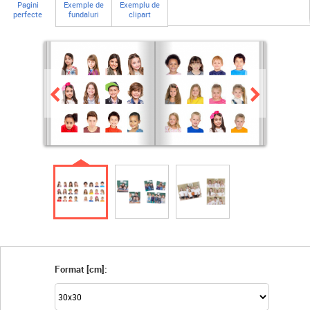
Pagini
Exemple de
Exemplu de
perfecte
fundaluri
clipart
Format [cm]: