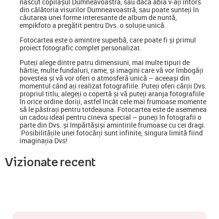
născut copilașul Dumneavoastră, sau dacă abia v-ați întors
din călătoria visurilor Dumneavoastră, sau poate sunteți în
căutarea unei forme interesante de album de nuntă,
empikfoto a pregătit pentru Dvs. o soluție unică.
Fotocartea este o amintire superbă, care poate fi și primul
proiect fotografic complet personalizat.
Puteți alege dintre patru dimensiuni, mai multe tipuri de
hârtie, multe fundaluri, rame, și imagini care vă vor îmbogăți
povestea și vă vor oferi o atmosferă unică – aceeași din
momentul când ați realizat fotografiile. Puteți oferi cărții Dvs.
propriul titlu, alegeți o copertă și vă puteți aranja fotografiile
în orice ordine doriți, astfel încât cele mai frumoase momente
să le păstrați pentru totdeauna. Fotocartea este de asemenea
un cadou ideal pentru cineva special
–
puneți în fotografii o
parte din Dvs. și împărtășiși amintirile frumoase cu cei dragi.
Posibilitățile unei fotocărți sunt infinite, singura limită fiind
imaginația Dvs!
Vizionate recent