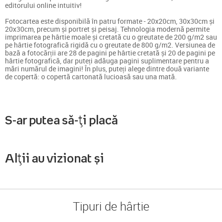
editorului online intuitiv!
Fotocartea este disponibilă în patru formate - 20x20cm, 30x30cm și
20x30cm, precum și portret și peisaj. Tehnologia modernă permite
imprimarea pe hârtie moale și cretată cu o greutate de 200 g/m2 sau
pe hârtie fotografică rigidă cu o greutate de 800 g/m2. Versiunea de
bază a fotocărții are 28 de pagini pe hârtie cretată și 20 de pagini pe
hârtie fotografică, dar puteți adăuga pagini suplimentare pentru a
mări numărul de imagini! În plus, puteți alege dintre două variante
de copertă: o copertă cartonată lucioasă sau una mată.
S-ar putea să-ți placă
Alții au vizionat și
Tipuri de hârtie