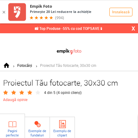
0,00
Lei
X
📸 Top Produse -55% cu cod TOPSAVE📱
Fotocărți
Proiectul Tău fotocarte, 30x30 cm
Proiectul Tău fotocarte, 30x30 cm
4 din 5 (
4 opinii clienți
)
Adaugă opinie
Pagini
Exemple de
Exemplu de
perfecte
fundaluri
clipart