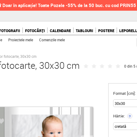
 Doar în aplicație! Toate Pozele -55% de la 50 buc. cu cod PRIN55
FOTOGRAFII
FOTOCĂRȚI
CALENDARE
TABLOURI
POSTERE
LEPOREL
le
Proiectele mele
Comenzile mele
lor fotocarte, 30x30 cm
 fotocarte, 30x30 cm
0 din 5 
Format [cm]:
Hârtie:
?