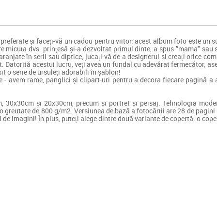
e preferate și faceți-vă un cadou pentru viitor: acest album foto este un s
micuța dvs. prințesă și-a dezvoltat primul dinte, a spus ”mama" sau s-
aranjate în serii sau diptice, jucați-vă de-a designerul și creați orice 
. Datorită acestui lucru, veți avea un fundal cu adevărat fermecător, a
t o serie de ursuleți adorabili în șablon!
 - avem rame, panglici și clipart-uri pentru a decora fiecare pagină a 
m, 30x30cm și 20x30cm, precum și portret și peisaj. Tehnologia mode
 greutate de 800 g/m2. Versiunea de bază a fotocărții are 28 de pagini p
de imagini! În plus, puteți alege dintre două variante de copertă: o cop