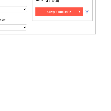
vi. (14.08)
creați o foto carte
?
rtei: