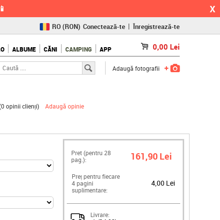
X
📱
RO
(RON)
Conectează-te
Înregistrează-te
CZ
(KČ)
0,00
Lei
LO
ALBUME
CĂNI
CAMPING
APP
SK
(€)
Adaugă fotografii
(
0 opinii clienți
)
Adaugă opinie
Pret (pentru
28
161,90 Lei
pag.):
Preț pentru fiecare
4,00 Lei
4 pagini
suplimentare:
Livrare: