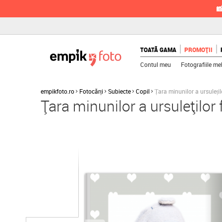

TOATĂ GAMA
PROMOȚII
Contul meu
Fotografiile me
empikfoto.ro
Fotocărți
Subiecte
Copil
Țara minunilor a ursuleți
Țara minunilor a ursuleților