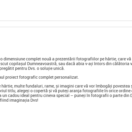
 dimensiune complet nouă a prezentării fotografiilor pe hârtie, care vă p
scut copilașul Dumneavoastră, sau dacă abia v-ați întors din călătoria 
regătit pentru Dvs. o soluție unică.
mul proiect fotografic complet personalizat.
e hârtie, multe fundaluri, rame, și imagini care vă vor îmbogăți poveste
opriul titlu, alegeți o copertă și vă puteți aranja fotografiile în orice ord
 un cadou ideal pentru cineva special
–
puneți în fotografii o parte din
ă fiind imaginația Dvs!