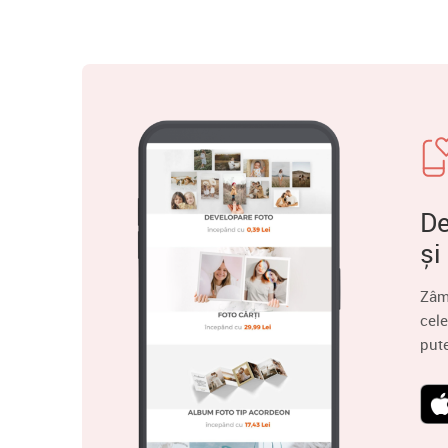
De
și
Zâm
cele
put