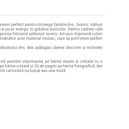
uvenir perfect pentru întreaga familie dvs., bunici, mătuși
a jucat energic în grădina bunicilor. Pentru cadrele cele
compoziție folosind șablonul nostru. Am pus împreună culori
semănător unui material mozaic, care se potrivește perfect
albumului dvs. Mai adăugați câteva descrieri și închideți
rnă permite imprimarea pe hârtie moale și cretată cu o
e hârtie cretată și 20 de pagini pe hârtie fotografică, dar
ertă cartonată lucioasă sau una mată.