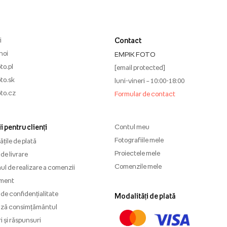
i
Contact
noi
EMPIK FOTO
to.pl
[email protected]
to.sk
luni-vineri – 10:00-18:00
to.cz
Formular de contact
i pentru clienți
Contul meu
Fotografiile mele
țile de plată
Proiectele mele
de livrare
Comenzile mele
l de realizare a comenzii
ment
 de confidențialitate
Modalități de plată
ază consimțământul
i și răspunsuri