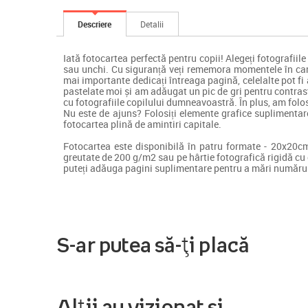
Descriere
Detalii
Iată fotocartea perfectă pentru copii! Alegeți fotografiil
sau unchi. Cu siguranță veți rememora momentele în care 
mai importante dedicați întreaga pagină, celelalte pot fi 
pastelate moi și am adăugat un pic de gri pentru contrast
cu fotografiile copilului dumneavoastră. În plus, am folosi
Nu este de ajuns? Folosiți elemente grafice suplimentare
fotocartea plină de amintiri capitale.
Fotocartea este disponibilă în patru formate - 20x20c
greutate de 200 g/m2 sau pe hârtie fotografică rigidă cu o
puteți adăuga pagini suplimentare pentru a mări numărul 
S-ar putea să-ți placă
Alții au vizionat și