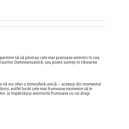
ermite să vă păstrați cele mai prețioase amintiri în cea
visurilor Dumneavoastră, sau poate sunteți în căutarea
a și vă vor oferi o atmosferă unică – aceeași din momentul
ine doriți, astfel încât cele mai frumoase momente să le
 Dvs. și împărtășiși amintirile frumoase cu cei dragi.