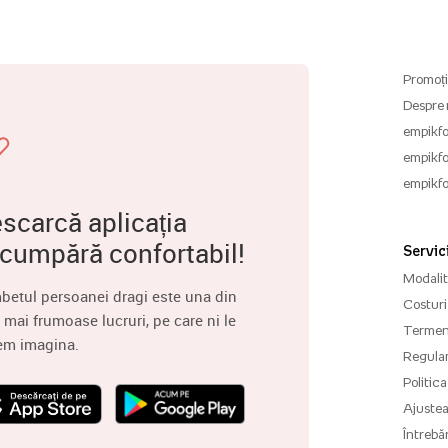
Promoți
Despre 
empikfo
empikfo
empikfo
scarcă aplicația
 cumpără confortabil!
Servici
Modalită
betul persoanei dragi este una din
Costuri 
 mai frumoase lucruri, pe care ni le
Termenu
em imagina.
Regula
Politica
Ajuste
Întrebăr