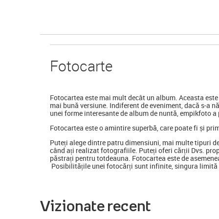
Foto
carte
Fotocartea
este mai mult decât un album. Aceasta este o
mai bună versiune. Indiferent de eveniment, dacă s-a nă
unei forme interesante de album de nuntă, empikfoto a p
Fotocartea este o amintire superbă, care poate fi și pri
Puteți alege dintre patru dimensiuni, mai multe tipuri d
când ați realizat fotografiile. Puteți oferi cărții Dvs. pr
păstrați pentru totdeauna. Fotocartea este de asemenea
Posibilitățile unei fotocărți sunt infinite, singura limit
Vizionate recent