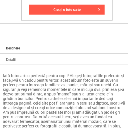
creați o foto carte
Descriere
Detalii
Iată fotocartea perfectă pentru copii! Alegeți fotografiile preferate și
faceți-vă un cadou pentru viitor: acest album foto este un suvenir
perfect pentru întreaga familie dvs., bunici, mătuși sau unchi. Cu
siguranță veți rememora momentele în care micuța dvs. prințesă și-a
dezvoltat primul dinte, a spus ”mama" sau s-a jucat energic în
grădina bunicilor. Pentru cadrele cele mai importante dedicați
întreaga pagină, celelalte pot fi aranjate în serii sau diptice, jucați-vă
de-a designerul și creați orice compoziție folosind șablonul nostru.
Am pus împreună culori pastelate moi și am adăugat un pic de gri
pentru contrast. Datorită acestui lucru, veți avea un fundal cu
adevărat fermecător, asemănător unui material mozaic, care se
potrivește perfect cu fotografiile copilului dumneavoastră. În plus,