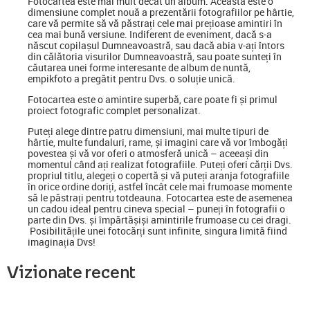
Fotocartea
este mai mult decât un album. Aceasta este o
dimensiune complet nouă a prezentării fotografiilor pe hârtie,
care vă permite să vă păstrați cele mai prețioase amintiri în
cea mai bună versiune. Indiferent de eveniment, dacă s-a
născut copilașul Dumneavoastră, sau dacă abia v-ați întors
din călătoria visurilor Dumneavoastră, sau poate sunteți în
căutarea unei forme interesante de album de nuntă,
empikfoto a pregătit pentru Dvs. o soluție unică.
Fotocartea este o amintire superbă, care poate fi și primul
proiect fotografic complet personalizat.
Puteți alege dintre patru dimensiuni, mai multe tipuri de
hârtie, multe fundaluri, rame, și imagini care vă vor îmbogăți
povestea și vă vor oferi o atmosferă unică – aceeași din
momentul când ați realizat fotografiile. Puteți oferi cărții Dvs.
propriul titlu, alegeți o copertă și vă puteți aranja fotografiile
în orice ordine doriți, astfel încât cele mai frumoase momente
să le păstrați pentru totdeauna. Fotocartea este de asemenea
un cadou ideal pentru cineva special
–
puneți în fotografii o
parte din Dvs. și împărtășiși amintirile frumoase cu cei dragi.
Posibilitățile unei fotocărți sunt infinite, singura limită fiind
imaginația Dvs!
Vizionate recent