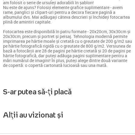
am folosit o serie de ursuleți adorabili în șablon!
Nu este de ajuns? Folosiți elemente grafice suplimentare - avem
rame, panglici și clipart-uri pentru a decora fiecare pagină a
albumului dvs. Mai adăugați câteva descrieri și închideți fotocartea
plină de amintiri capitale.
Fotocartea este disponibilă în patru formate - 20x20cm, 30x30cm și
20x30cm, precum și portret și peisaj. Tehnologia modernă permite
imprimarea pe hârtie moale și cretată cu o greutate de 200 g/m2 sau
pe hârtie fotografică rigidă cu o greutate de 800 g/m2. Versiunea de
bază a fotocărții are 28 de pagini pe hârtie cretată și 20 de pagini pe
hârtie fotografică, dar puteți adăuga pagini suplimentare pentru a
mări numărul de imagini! În plus, puteți alege dintre două variante
de copertă: o copertă cartonată lucioasă sau una mată.
S-ar putea să-ți placă
Alții au vizionat și