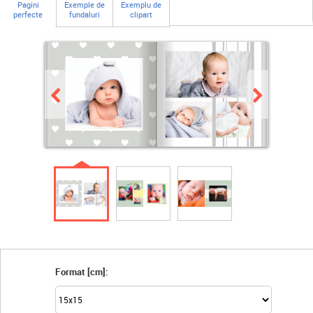
Pagini
Exemple de
Exemplu de
perfecte
fundaluri
clipart
Format [cm]: