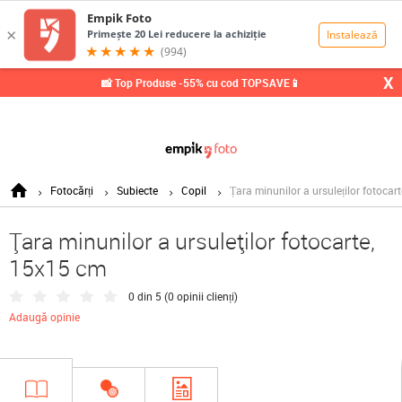
0,00
Lei
X
📸 Top Produse -55% cu cod TOPSAVE📱
Fotocărți
Subiecte
Copil
Țara minunilor a ursuleților fotocar
Țara minunilor a ursuleților fotocarte,
15x15 cm
0 din 5 (
0 opinii clienți
)
Adaugă opinie