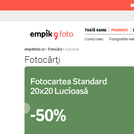

TOATĂ GAMA
PROMOȚII
Contul meu
Fotografiile me
empikfoto.ro
Fotocărți
Subiecte
Fotocărți
←