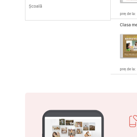
Școală
preț de la:
Clasa m
preț de la: