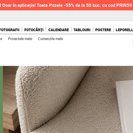
 Doar în aplicație! Toate Pozele -55% de la 50 buc. cu cod PRIN55
FOTOGRAFII
FOTOCĂRȚI
CALENDARE
TABLOURI
POSTERE
LEPOREL
le
Proiectele mele
Comenzile mele