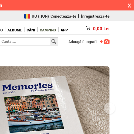
X
📱
RO
(RON)
Conectează-te
Înregistrează-te
CZ
(KČ)
0,00
Lei
LO
ALBUME
CĂNI
CAMPING
APP
SK
(€)
Adaugă fotografii
→