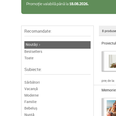
Recomandate:
8
produse
Proiectu
Noutăți
Bestsellers
Toate
Subiecte:
preț de la:
Sărbători
Vacanță
Memorie
Moderne
Familie
Bebeluș
Nuntă