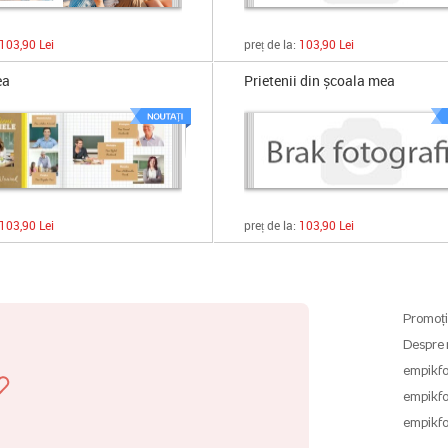
103,90 Lei
preț de la:
103,90 Lei
ea
Prietenii din școala mea
103,90 Lei
preț de la:
103,90 Lei
Promoți
Despre 
empikfo
empikfo
empikfo