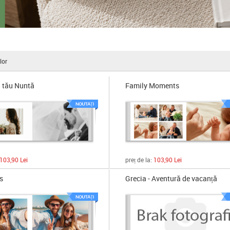
lor
l tău Nuntă
Family Moments
103,90 Lei
preț de la:
103,90 Lei
s
Grecia - Aventură de vacanță