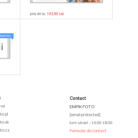
preț de la:
103,90 Lei
i
Contact
noi
EMPIK FOTO
to.pl
[email protected]
to.sk
luni-vineri – 10:00-18:00
to.cz
Formular de contact