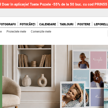
 Doar în aplicație! Toate Pozele -55% de la 50 buc. cu cod PRIN55
FOTOGRAFII
FOTOCĂRȚI
CALENDARE
TABLOURI
POSTERE
LEPOREL
le
Proiectele mele
Comenzile mele