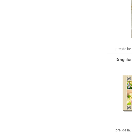
preț de la:
Dragului
preț de la: