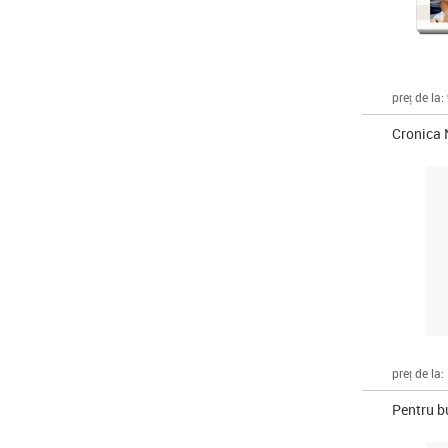
preț de la:
Cronica 
preț de la:
Pentru bu