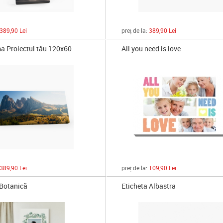
389,90 Lei
preț de la:
389,90 Lei
 Proiectul tău 120x60
All you need is love
389,90 Lei
preț de la:
109,90 Lei
 Botanică
Eticheta Albastra