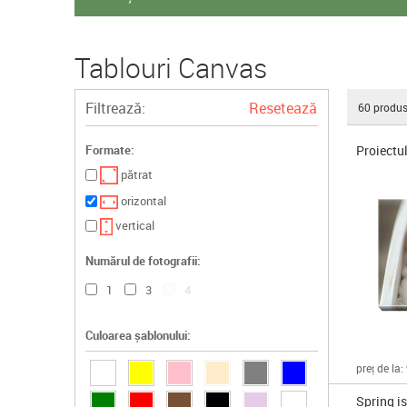
Tablouri Canvas
Filtrează:
Resetează
60
produs
Proiectu
Formate:
pătrat
orizontal
vertical
Numărul de fotografii:
1
3
4
Culoarea șablonului:
preț de la:
Spring i