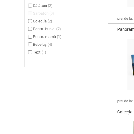
Călătorii
(
2
)
Sărbători
(
0
)
preț de la:
Colecția
(
2
)
Pentru bunici
(
2
)
Panorama
Pentru mamă
(
1
)
Bebeluș
(
4
)
Text
(
1
)
preț de la:
Colecția