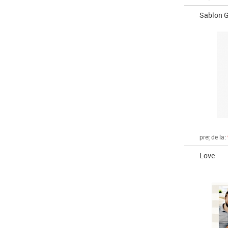
Sablon G
preț de la:
Love