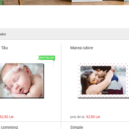
elor
l Tău
Marea iubire
92,90 Lei
preț de la:
92,90 Lei
s comming
Simple