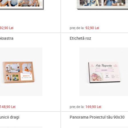
92,90 Lei
preț de la:
92,90 Lei
Noastra
Etichetă roz
148,90 Lei
preț de la:
169,90 Lei
nicii dragi
Panorama Proiectul tău 90x30