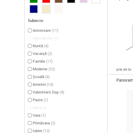
Subiecte:
Aniversare
(
11
)
Gata făcute
(
0
)
Nuntă
(
4
)
Vacanță
(
2
)
Familie
(
17
)
Moderne
(
32
)
preț de la:
Școală
(
4
)
Panorama
Amintiri
(
14
)
Valentine's Day
(
4
)
Paște
(
1
)
Iarna
(
0
)
Vara
(
1
)
Primăvara
(
2
)
Iubire
(
13
)