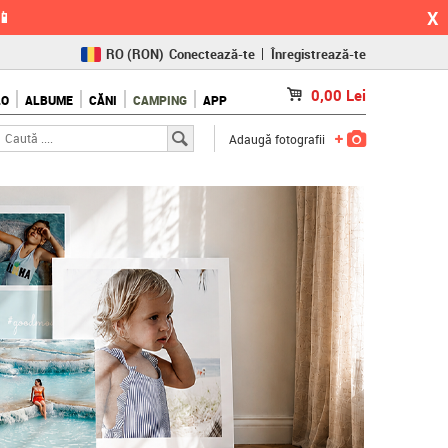
X
📱
RO
(RON)
Conectează-te
Înregistrează-te
CZ
(KČ)
0,00
Lei
LO
ALBUME
CĂNI
CAMPING
APP
SK
(€)
Adaugă fotografii