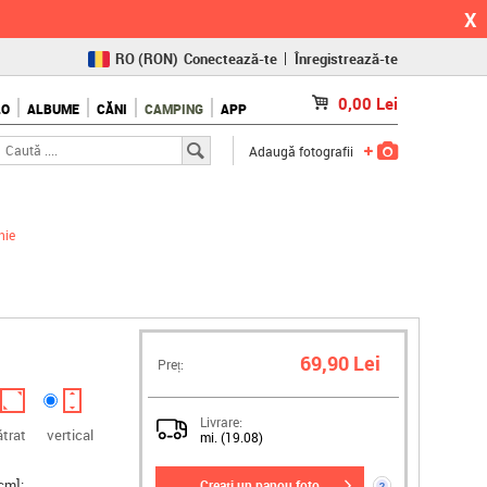
X
RO
(RON)
Conectează-te
Înregistrează-te
CZ
(KČ)
0,00
Lei
LO
ALBUME
CĂNI
CAMPING
APP
SK
(€)
Adaugă fotografii
nie
69,90 Lei
Preț:
Livrare:
ătrat
vertical
mi. (19.08)
cm]:
creați un panou foto
?