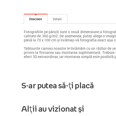
Descriere
Detalii
Fotografiile pe pânză sunt o nouă dimensiune a fotograf
calitate de 360 g/m2. De asemenea, puteți alege o imagin
până la 70 x 100 cm și înrămați-vă fotografia exact așa 
Tablourile canvas noastre le înrămăm cu un război de țesu
privire la finisarea sau montarea suplimentară. Trebuie
efect 3D extraordinar, iar montarea simplă este posibilă 
S-ar putea să-ți placă
Alții au vizionat și