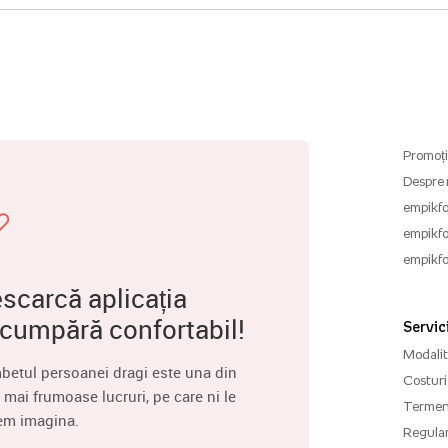
Promoți
Despre 
empikfo
empikfo
empikfo
scarcă aplicația
 cumpără confortabil!
Servici
Modalită
betul persoanei dragi este una din
Costuri 
 mai frumoase lucruri, pe care ni le
Termenu
em imagina.
Regula