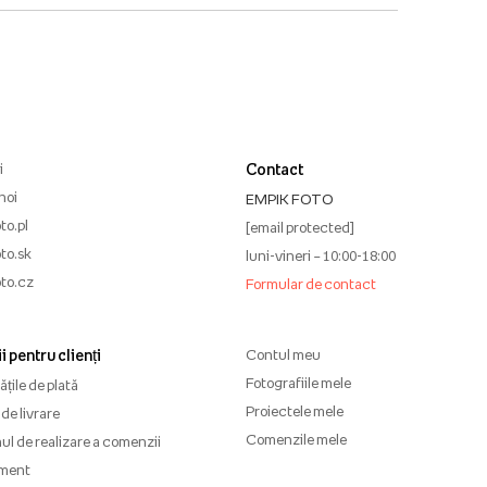
i
Contact
noi
EMPIK FOTO
to.pl
[email protected]
to.sk
luni-vineri – 10:00-18:00
to.cz
Formular de contact
i pentru clienți
Contul meu
Fotografiile mele
țile de plată
Proiectele mele
de livrare
Comenzile mele
l de realizare a comenzii
ment