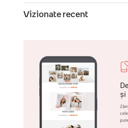
Vizionate recent
De
și
Zâm
cele
put