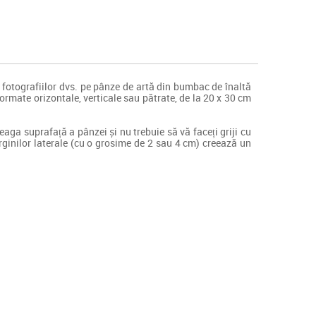
fotografiilor dvs. pe pânze de artă din bumbac de înaltă
rmate orizontale, verticale sau pătrate, de la 20 x 30 cm
aga suprafață a pânzei și nu trebuie să vă faceți griji cu
ginilor laterale (cu o grosime de 2 sau 4 cm) creează un