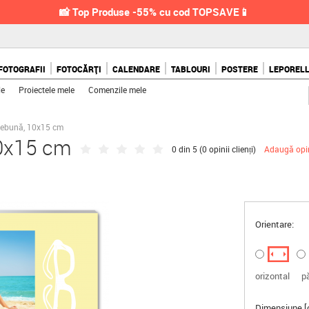
📸 Top Produse -55% cu cod TOPSAVE📱
FOTOGRAFII
FOTOCĂRȚI
CALENDARE
TABLOURI
POSTERE
LEPOREL
le
Proiectele mele
Comenzile mele
nebună, 10x15 cm
10x15 cm
0 din 5 (
0 opinii clienți
)
Adaugă opi
Orientare:
orizontal
p
Dimensiune [