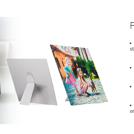
F
s
o