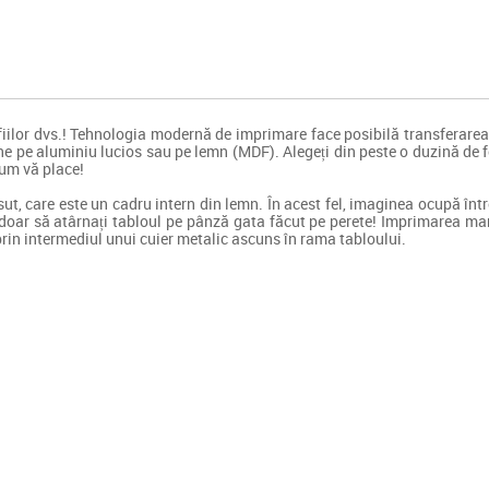
iilor dvs.! Tehnologia modernă de imprimare face posibilă transferarea 
e pe aluminiu lucios sau pe lemn (MDF). Alegeți din peste o duzină de fo
cum vă place!
t, care este un cadru intern din lemn. În acest fel, imaginea ocupă între
 doar să atârnați tabloul pe pânză gata făcut pe perete! Imprimarea mar
prin intermediul unui cuier metalic ascuns în rama tabloului.