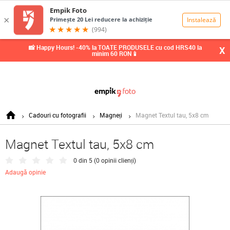
0,00
Lei
📸 Happy Hours! -40% la TOATE PRODUSELE cu cod HRS40 la
X
minim 60 RON📱
Cadouri cu fotografii
Magneți
Magnet Textul tau, 5x8 cm
Magnet Textul tau, 5x8 cm
0 din 5 (
0 opinii clienți
)
Adaugă opinie