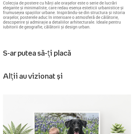
Colecția de postere cu hărți ale orașelor este o serie de lucrări
elegante și minimaliste, care redau esența esteticii urbanistice și
frumusețea spațiilor urbane. Inspirându-se din structura și istoria
orașelor, posterele aduc în interioare o atmosferă de călătorie,
descoperire și admirație a detaliilor arhitecturale. Ideale pentru
iubitorii de geografie, călătorii și design urban.
S-ar putea să-ți placă
Alții au vizionat și