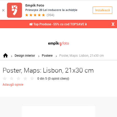
0,00
Lei
X
📸 Top Produse -55% cu cod TOPSAVE📱
Design interior
Postere
Poster, Maps: Lisbon, 21x30 cm
Poster, Maps: Lisbon, 21x30 cm
0 din 5 (
0 opinii clienți
)
Adaugă opinie