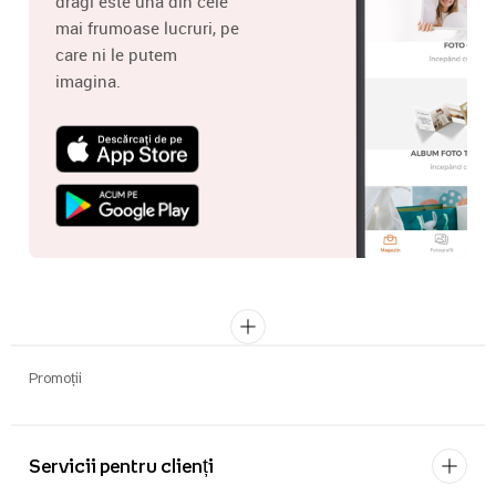
dragi este una din cele
mai frumoase lucruri, pe
care ni le putem
imagina.
Promoții
Servicii pentru clienți