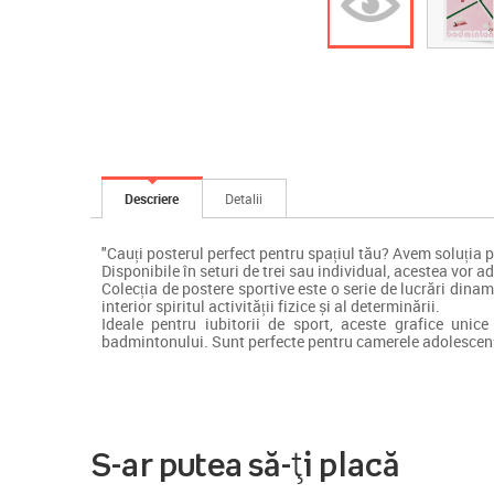
Descriere
Detalii
"Cauți posterul perfect pentru spațiul tău? Avem soluția p
Disponibile în seturi de trei sau individual, acestea vor a
Colecția de postere sportive este o serie de lucrări dinami
interior spiritul activității fizice și al determinării.
Ideale pentru iubitorii de sport, aceste grafice unice
badmintonului. Sunt perfecte pentru camerele adolescențil
S-ar putea să-ți placă