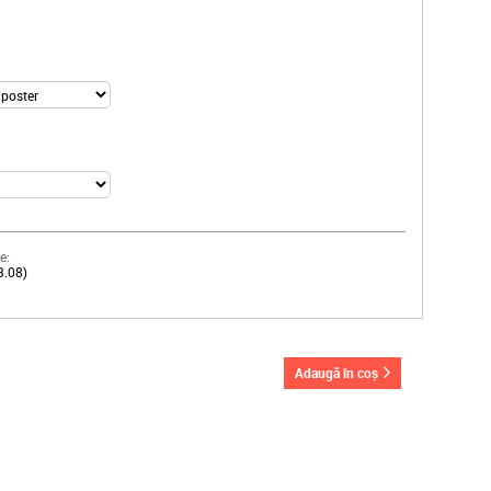
e:
3.08)
adaugă în coș