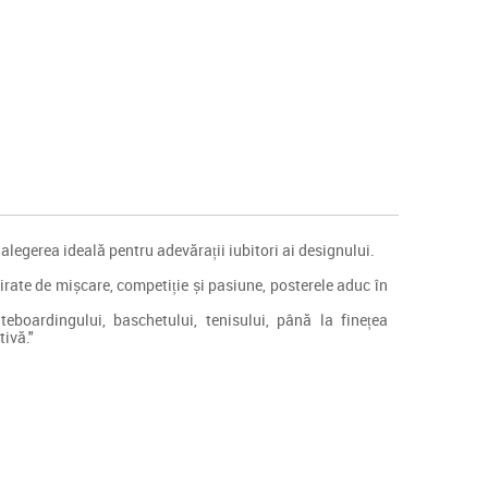
alegerea ideală pentru adevărații iubitori ai designului.
spirate de mișcare, competiție și pasiune, posterele aduc în
teboardingului, baschetului, tenisului, până la finețea
ivă."