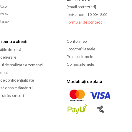
to.pl
[email protected]
to.sk
luni-vineri – 10:00-18:00
to.cz
Formular de contact
i pentru clienți
Contul meu
Fotografiile mele
țile de plată
Proiectele mele
de livrare
Comenzile mele
l de realizare a comenzii
ment
 de confidențialitate
Modalități de plată
ază consimțământul
i și răspunsuri