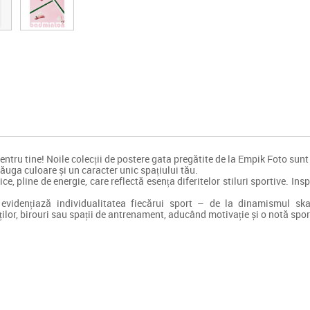
entru tine! Noile colecții de postere gata pregătite de la Empik Foto sunt 
dăuga culoare și un caracter unic spațiului tău.
ce, pline de energie, care reflectă esența diferitelor stiluri sportive. In
 evidențiază individualitatea fiecărui sport – de la dinamismul ska
or, birouri sau spații de antrenament, aducând motivație și o notă sport