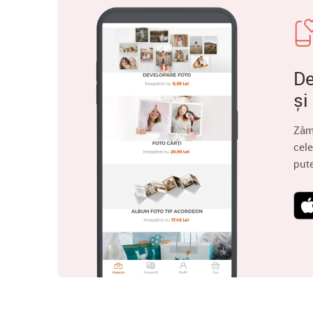
De
și
Zâm
cele
put