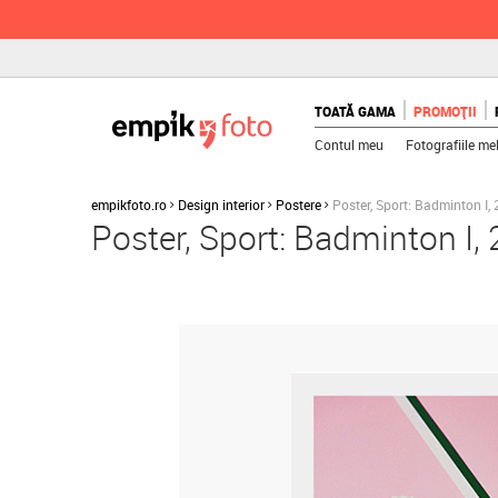
TOATĂ GAMA
PROMOȚII
Contul meu
Fotografiile me
empikfoto.ro
Design interior
Postere
Poster, Sport: Badminton I,
Poster, Sport: Badminton I