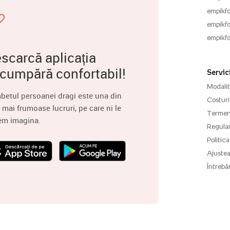
empikfo
empikfo
empikfo
scarcă aplicația
 cumpără confortabil!
Servici
Modalită
betul persoanei dragi este una din
Costuri 
 mai frumoase lucruri, pe care ni le
Termenu
em imagina.
Regula
Politica
Ajuste
Întrebăr