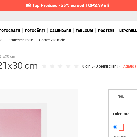
📸 Top Produse -55% cu cod TOPSAVE📱
FOTOGRAFII
FOTOCĂRȚI
CALENDARE
TABLOURI
POSTERE
LEPOREL
le
Proiectele mele
Comenzile mele
 21x30 cm
, 21x30 cm
0 din 5 (
0 opinii clienți
)
Adaugă 
Preț:
Orientare:
vertical