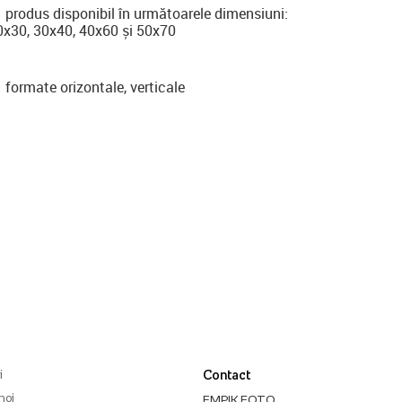
produs disponibil în următoarele dimensiuni:
0x30, 30x40, 40x60 și 50x70
formate orizontale, verticale
i
Contact
noi
EMPIK FOTO