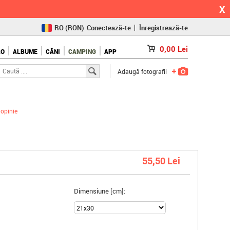
X
RO
(RON)
Conectează-te
Înregistrează-te
CZ
(KČ)
0,00
Lei
LO
ALBUME
CĂNI
CAMPING
APP
SK
(€)
Adaugă fotografii
opinie
55,50 Lei
Dimensiune [cm]: