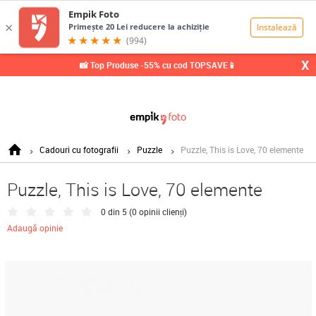
0,00
Lei
X
📸 Top Produse -55% cu cod TOPSAVE📱
Cadouri cu fotografii
Puzzle
Puzzle, This is Love, 70 elemente
Puzzle, This is Love, 70 elemente
0 din 5 (
0 opinii clienți
)
Adaugă opinie