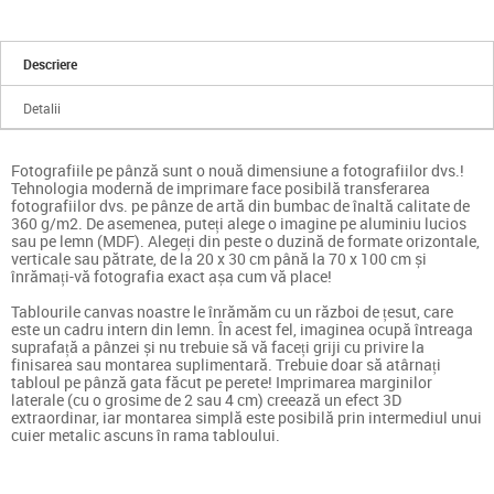
Descriere
Detalii
Fotografiile pe pânză sunt o nouă dimensiune a fotografiilor dvs.!
Tehnologia modernă de imprimare face posibilă transferarea
fotografiilor dvs. pe pânze de artă din bumbac de înaltă calitate de
360 g/m2. De asemenea, puteți alege o imagine pe aluminiu lucios
sau pe lemn (MDF). Alegeți din peste o duzină de formate orizontale,
verticale sau pătrate, de la 20 x 30 cm până la 70 x 100 cm și
înrămați-vă fotografia exact așa cum vă place!
Tablourile canvas noastre le înrămăm cu un război de țesut, care
este un cadru intern din lemn. În acest fel, imaginea ocupă întreaga
suprafață a pânzei și nu trebuie să vă faceți griji cu privire la
finisarea sau montarea suplimentară. Trebuie doar să atârnați
tabloul pe pânză gata făcut pe perete! Imprimarea marginilor
laterale (cu o grosime de 2 sau 4 cm) creează un efect 3D
extraordinar, iar montarea simplă este posibilă prin intermediul unui
cuier metalic ascuns în rama tabloului.