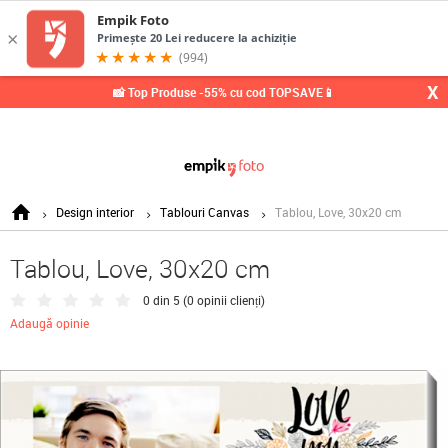
0,
X
📸 Top Produse -55% cu cod TOPSAVE📱
Design interior
Tablouri Canvas
Tablou, Love, 30x20 cm
Tablou, Love, 30x20 cm
0 din 5 (
0 opinii clienți
)
Adaugă opinie