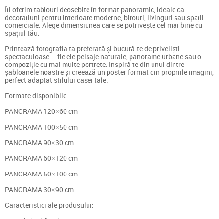
Îți oferim tablouri deosebite în format panoramic, ideale ca
decorațiuni pentru interioare moderne, birouri, livinguri sau spații
comerciale. Alege dimensiunea care se potrivește cel mai bine cu
spațiul tău.
Printează fotografia ta preferată și bucură-te de priveliști
spectaculoase – fie ele peisaje naturale, panorame urbane sau o
compoziție cu mai multe portrete. Inspiră-te din unul dintre
șabloanele noastre și creează un poster format din propriile imagini,
perfect adaptat stilului casei tale.
Formate disponibile:
PANORAMA 120×60 cm
PANORAMA 100×50 cm
PANORAMA 90×30 cm
PANORAMA 60×120 cm
PANORAMA 50×100 cm
PANORAMA 30×90 cm
Caracteristici ale produsului: