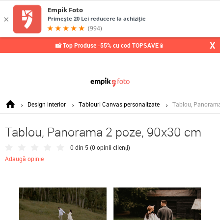
0,
X
📸 Top Produse -55% cu cod TOPSAVE📱
Design interior
Tablouri Canvas personalizate
Tablou, Panorama
Tablou, Panorama 2 poze, 90x30 cm
0 din 5 (
0 opinii clienți
)
Adaugă opinie