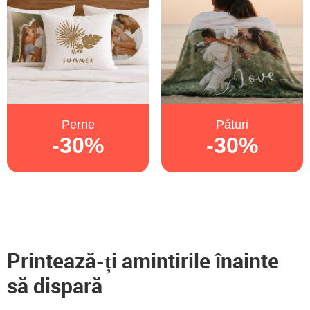
Perne
Pături
-30%
-30%
Printează-ți amintirile înainte
să dispară