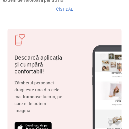
ČÍST DÁL
Descarcă aplicația
și cumpără
confortabil!
Zâmbetul persoanei
dragi este una din cele
mai frumoase lucruri, pe
care ni le putem
imagina.