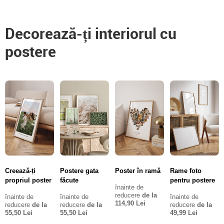
Decorează-ți interiorul cu
postere
Creează-ți
Postere gata
Poster în ramă
Rame foto
propriul poster
făcute
pentru postere
înainte de
reducere
de la
înainte de
înainte de
înainte de
114,90 Lei
reducere
de la
reducere
de la
reducere
de la
55,50 Lei
55,50 Lei
49,99 Lei