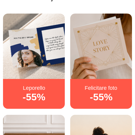
Leporello
Felicitare foto
-55%
-55%