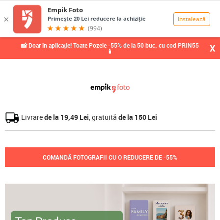
0,00
Lei
📸 Doar în aplicație! Toate Pozele -55% de la 50 buc. cu cod PRIN55
X
📱
Livrare
de la 19,49 Lei
, gratuită
de la 150 Lei
COMANDĂ FOTOGRAFII CU O REDUCERE DE -55%