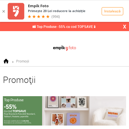
0,00
Lei
X
📸 Top Produse -55% cu cod TOPSAVE📱
Promoții
Promoții