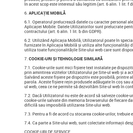
în acest scop este interesul său legitim (art. 6 alin. 1 lit
APLICAȚIE MOBILĂ
6.1. Operatorul prelucrează datele cu caracter personal ale U
Aplicației Mobile. Datele Utilizatorilor sunt prelucrate pen
contractului (art. 6 alin. 1 lit. b din GDPR).
6.2. Utilizând Aplicația Mobilă, Utilizatorul poate în specia
furnizate în Aplicația Mobilă și utiliza alte funcționalități
utiliza toate funcționalitățile Site-ului web care sunt dispo
COOKIE-URI ȘI TEHNOLOGIE SIMILARĂ
7.1. Cookie-urile sunt mici fișiere text instalate pe dispozi
prin amintirea vizitelor Utilizatorului pe Site-ul web și a ac
Salvând aceste fișiere pe dispozitiv este posibilă, printre a
parola. Aceste fișiere rețin produsele adăugate în coș sau ad
ul web, ceea ce ne permite să dezvoltăm Site-ul web în confo
7.2. Dacă Utilizatorul nu este de acord să salveze cookie-u
cookie-urile salvate din memoria browserului de fiecare dată
dificilă sau imposibilă utilizarea Site-ului web.
7.3. Pentru a fi de acord cu stocarea cookie-urilor, trebui
7.4. Ca parte a Site-ului web, sunt colectate informații desp
COOKIE-URI DE SERVICE