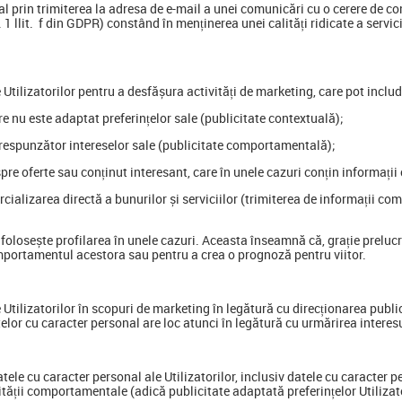
ial prin trimiterea la adresa de e-mail a unei comunicări cu o cerere de c
 1 llit. f din GDPR) constând în menținerea unei calități ridicate a servicii
Utilizatorilor pentru a desfășura activități de marketing, care pot includ
re nu este adaptat preferințelor sale (publicitate contextuală);
corespunzător intereselor sale (publicitate comportamentală);
pre oferte sau conținut interesant, care în unele cazuri conțin informații
rcializarea directă a bunurilor și serviciilor (trimiterea de informații com
 folosește profilarea în unele cazuri. Aceasta înseamnă că, grație preluc
comportamentul acestora sau pentru a crea o prognoză pentru viitor.
tilizatorilor în scopuri de marketing în legătură cu direcționarea publici
lor cu caracter personal are loc atunci în legătură cu urmărirea interesulu
tele cu caracter personal ale Utilizatorilor, inclusiv datele cu caracter pe
tății comportamentale (adică publicitate adaptată preferințelor Utilizator