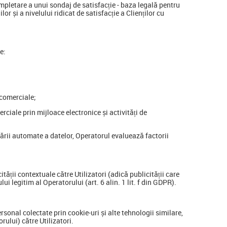
ompletare a unui sondaj de satisfacție - baza legală pentru
lor și a nivelului ridicat de satisfacție a Clienților cu
e:
 comerciale;
erciale prin mijloace electronice și activități de
rării automate a datelor, Operatorul evaluează factorii
tății contextuale către Utilizatori (adică publicității care
i legitim al Operatorului (art. 6 alin. 1 lit. f din GDPR).
rsonal colectate prin cookie-uri și alte tehnologii similare,
ului) către Utilizatori.