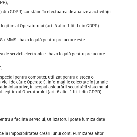
DPR);
. f) din GDPR) constând în efectuarea de analize a activității
egitim al Operatorului (art. 6 alin. 1 lit. f din GDPR)
SMS / MMS - baza legală pentru prelucrare este
a de servicii electronice - baza legală pentru prelucrare
”.
m special pentru computer, utilizat pentru a stoca o
vicii de către Operator). Informațiile colectate în jurnale
 administrative, în scopul asigurării securității sistemului
 legitim al Operatorului (art. 6 alin. 1 lit. f din GDPR).
tru a facilita serviciul, Utilizatorul poate furniza date
 la imposibilitatea creării unui cont. Furnizarea altor