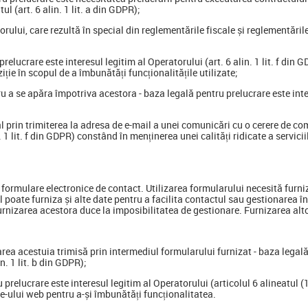
 (art. 6 alin. 1 lit. a din GDPR);
torului, care rezultă în special din reglementările fiscale și reglementări
 prelucrare este interesul legitim al Operatorului (art. 6 alin. 1 lit. f din
ziție în scopul de a îmbunătăți funcționalitățile utilizate;
u a se apăra împotriva acestora - baza legală pentru prelucrare este intere
ial prin trimiterea la adresa de e-mail a unei comunicări cu o cerere de c
 1 lit. f din GDPR) constând în menținerea unei calități ridicate a serviciil
d formulare electronice de contact. Utilizarea formularului necesită furn
l poate furniza și alte date pentru a facilita contactul sau gestionarea î
urnizarea acestora duce la imposibilitatea de gestionare. Furnizarea alt
tarea acestuia trimisă prin intermediul formularului furnizat - baza legal
n. 1 lit. b din GDPR);
u prelucrare este interesul legitim al Operatorului (articolul 6 alineatul (
site-ului web pentru a-și îmbunătăți funcționalitatea.