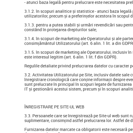
- atunci baza legală pentru prelucrare este necesitatea prel
3.1.2. în scopuri analitice și statistice - atunci baza legală
utilizatorilor, precum și a preferințelor acestora în scopul d
3.1.3. pentru a putea stabili și urmări revendicări sau pentr
constând în protejarea drepturilor sale;
3.1.4. în scopuri de marketing ale Operatorului și ale parte
consimțământul Utilizatorului (art. 6 alin. 1 lit. a din GDPR
3.1.5. în scopuri de marketing ale Operatorului, inclusiv în
este interesul legitim (art. 6 alin. 1 lit. f din GDPR).
Regulile detaliate privind prelucrarea datelor cu caracter
3.2. Activitatea Utilizatorului pe Site, inclusiv datele sale
înregistrare cronologică care conține informații despre eveni
sunt prelucrate în principal în scopuri legate de furnizarea 
IT și gestionării acestui sistem, precum și în scopuri analiti
ÎNREGISTRARE PE SITE-UL WEB
3.3. Persoanele care se înregistrează pe Site-ul web sunt ru
suplimentare, consimțind astfel prelucrarea lor. Astfel de d
Furnizarea datelor marcate ca obligatorii este necesară pen