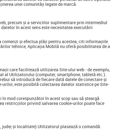
enținerea unei comunități legate de marcă.
 web, precum și a serviciilor suplimentare prin intermediul
a datelor în acest sens este necesitatea executării
 comenzi și efectua plăți pentru acestea, citi informațiile
tărilor tehnice, Aplicația Mobilă nu oferă posibilitatea de a
mații care facilitează utilizarea Site-ului web - de exemplu,
nal al Utilizatorului (computer, smartphone, tabletă etc.).
 trebui să introducă de fiecare dată datele de conectare și
urilor, este posibilă colectarea datelor statistice pe Site-
lui în mod corespunzător în acest scop sau să șteargă
a restricțiilor privind salvarea cookie-urilor poate face
ă, județ și localitate) Utilizatorul plasează o comandă.