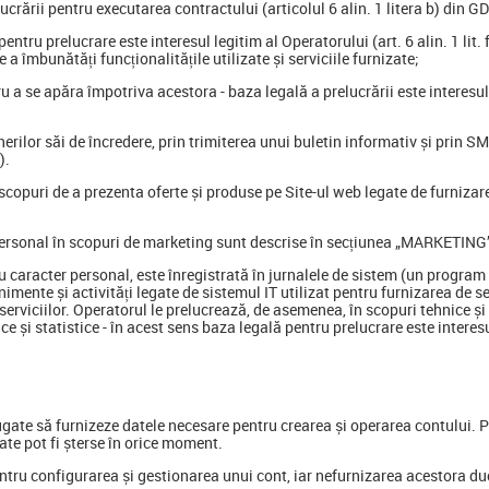
ucrării pentru executarea contractului (articolul 6 alin. 1 litera b) din G
 pentru prelucrare este interesul legitim al Operatorului (art. 6 alin. 1 lit
e a îmbunătăți funcționalitățile utilizate și serviciile furnizate;
u a se apăra împotriva acestora - baza legală a prelucrării este interesul l
nerilor săi de încredere, prin trimiterea unui buletin informativ și prin 
).
 scopuri de a prezenta oferte și produse pe Site-ul web legate de furnizare
 personal în scopuri de marketing sunt descrise în secțiunea „MARKETING
 cu caracter personal, este înregistrată în jurnalele de sistem (un progra
mente și activități legate de sistemul IT utilizat pentru furnizarea de ser
serviciilor. Operatorul le prelucrează, de asemenea, în scopuri tehnice și
ce și statistice - în acest sens baza legală pentru prelucrare este interesul
gate să furnizeze datele necesare pentru crearea și operarea contului. Pen
ate pot fi șterse în orice moment.
tru configurarea și gestionarea unui cont, iar nefurnizarea acestora duce