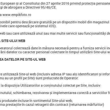
opean și al Consiliului din 27 aprilie 2016 privind protecţia persoanelo
e şi de abrogare a Directivei 95/46/CE.
esa www.empikfoto.ro
ponibil pentru descărcare gratuită pe un dispozitiv mobil din magazinul
ivele care operează pe sistemul iOS).
l web sau care utilizează unul sau mai multe servicii sau funcționalități de
 SITE-ULUI WEB
 Operatorul colectează date în măsura necesară pentru a furniza servicii i
rării datelor cu caracter personal colectate în timpul utilizării Site-ului 
EA DATELOR PE SITE-UL WEB
 utilizează Site-ul web (inclusiv adresa IP sau alți identificatori și info
 nu au un profil pe Site) sunt prelucrate de Operator:
la dispoziția Utilizatorilor a conținutului colectat pe Site, inclusiv:
inutului, schimbarea, rezolvarea și implementarea corectă a serviciilor 
u produsele incluse în sortimentul Site-ului web;
rna prestațiile în cazul retragerii din contract (returnarea mărfurilor)