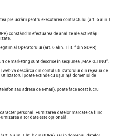
tea prelucrării pentru executarea contractului (art. 6 alin.1
 GDPR) constând în efectuarea de analize ale activității
lizate;
gitim al Operatorului (art. 6 alin. 1 lit. f din GDPR)
copuri de marketing sunt descrise în secțiunea „MARKETING”.
ul web va descărca din contul utilizatorului din rețeaua de
, Utilizatorul poate extinde cu ușurință domeniul de
 telefon sau adresa de e-mail), poate face acest lucru
u caracter personal. Furnizarea datelor marcate ca fiind
Furnizarea altor date este opțională.
rt. 6 alin. 1 lit. b din GDPR); iar în domeniul datelor