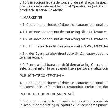
3.10.3 în scopuri legate de sondajul de satisfacție, în spec
prelucrare este interesul legitim al Operatorului (art. 6 alin.
produsele și serviciile oferite.
MARKETING
4.1. Operatorul prelucrează datele cu caracter personal ale 
4.1.1. afișarea de conținut de marketing către Utilizator ca
4.1.2. afișarea de conținut de marketing către Utilizator 
4.1.3. trimiterea de notificări prin e-mail și SMS / MMS des
4.1.4. desfășurarea altor tipuri de activități legate de come
telemarketing);
4.2. Pentru a desfășura activități de marketing, Operatorul
selectați referitori la persoanele fizice pentru a analiza 
PUBLICITATE CONTEXTUALĂ
4.3. Operatorul prelucrează datele cu caracter personal ale U
nu corespunde preferințelor Utilizatorului). Prelucrarea date
PUBLICITATE COMPORTAMENTALĂ
4.4. Operatorul și partenerii săi de încredere prelucrează da
în scopuri de marketing în legătură cu direcționarea publici