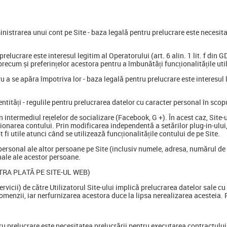
ministrarea unui cont pe Site - baza legală pentru prelucrare este necesita
 prelucrare este interesul legitim al Operatorului (art. 6 alin. 1 lit. f din
 precum și preferințelor acestora pentru a îmbunătăți funcționalitățile uti
u a se apăra împotriva lor - baza legală pentru prelucrare este interesul le
r entități - regulile pentru prelucrarea datelor cu caracter personal în s
 intermediul rețelelor de socializare (Facebook, G +). În acest caz, Site-
tionarea contului. Prin modificarea independentă a setărilor plug-in-ului
 fi utile atunci când se utilizează funcționalitățile contului de pe Site.
 personal ale altor persoane pe Site (inclusiv numele, adresa, numărul de
nale ale acestor persoane.
RA PLATĂ PE SITE-UL WEB)
vicii) de către Utilizatorul Site-ului implică prelucrarea datelor sale c
omenzii, iar nerfurnizarea acestora duce la lipsa nerealizarea acesteia. 
 prelucrare este necesitatea prelucrării pentru executarea contractului (a