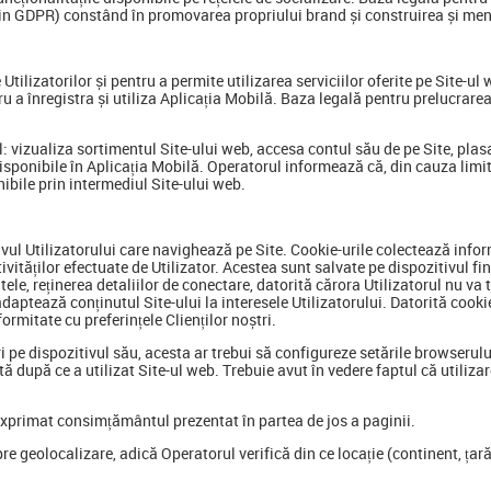
. f din GDPR) constând în promovarea propriului brand și construirea și m
tilizatorilor și pentru a permite utilizarea serviciilor oferite pe Site-ul
tru a înregistra și utiliza Aplicația Mobilă. Baza legală pentru prelucrare
l: vizualiza sortimentul Site-ului web, accesa contul său de pe Site, plasa
 disponibile în Aplicația Mobilă. Operatorul informează că, din cauza limi
nibile prin intermediul Site-ului web.
tivul Utilizatorului care navighează pe Site. Cookie-urile colectează infor
tivităților efectuate de Utilizator. Acestea sunt salvate pe dispozitivul fi
ltele, reținerea detaliilor de conectare, datorită cărora Utilizatorul nu va
aptează conținutul Site-ului la interesele Utilizatorului. Datorită cookie-
rmitate cu preferințele Clienților noștri.
ri pe dispozitivul său, acesta ar trebui să configureze setările browseru
 după ce a utilizat Site-ul web. Trebuie avut în vedere faptul că utilizare
e exprimat consimțământul prezentat în partea de jos a paginii.
re geolocalizare, adică Operatorul verifică din ce locație (continent, țar