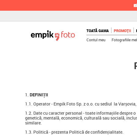

TOATĂ GAMA
PROMOȚII
Contul meu
Fotografiile me
DEFINIȚII
1.1. Operator - Empik Foto Sp. z o.o. cu sediul la Varșovi
1.2. Date cu caracter personal - toate informațiile despre o 
genetică, mentală, economică, culturală sau socială, inclusiv
similare.
1.3. Politică - prezenta Politică de confidențialitate.