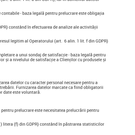
le contabile - baza legală pentru prelucrare este obligația
 GDPR) constând în efectuarea de analize ale activității
sul legitim al Operatorului (art. 6 alin. 1 lit. f din GDPR)
ompletare a unui sondaj de satisfacție - baza legală pentru
or și a nivelului de satisfacție a Clienților cu produsele și
izarea datelor cu caracter personal necesare pentru a
ntrebării. Furnizarea datelor marcate ca fiind obligatorii
or date este voluntară.
ă pentru prelucrare este necesitatea prelucrării pentru
1) litera (f) din GDPR) constând în păstrarea statisticilor