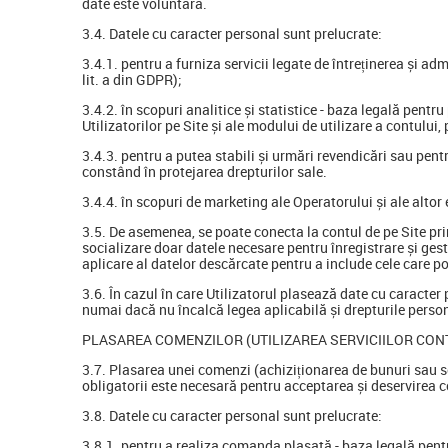
date este voluntară.
3.4. Datele cu caracter personal sunt prelucrate:
3.4.1. pentru a furniza servicii legate de întreținerea și ad
lit. a din GDPR);
3.4.2. în scopuri analitice și statistice - baza legală pentru
Utilizatorilor pe Site și ale modului de utilizare a contului,
3.4.3. pentru a putea stabili și urmări revendicări sau pentr
constând în protejarea drepturilor sale.
3.4.4. în scopuri de marketing ale Operatorului și ale alto
3.5. De asemenea, se poate conecta la contul de pe Site prin
socializare doar datele necesare pentru înregistrare și ges
aplicare al datelor descărcate pentru a include cele care pot
3.6. În cazul în care Utilizatorul plasează date cu caracter
numai dacă nu încalcă legea aplicabilă și drepturile perso
PLASAREA COMENZILOR (UTILIZAREA SERVICIILOR CONT
3.7. Plasarea unei comenzi (achiziționarea de bunuri sau ser
obligatorii este necesară pentru acceptarea și deservirea c
3.8. Datele cu caracter personal sunt prelucrate:
3.8.1. pentru a realiza comanda plasată - baza legală pentru