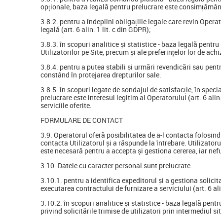
opționale, baza legală pentru prelucrare este consimțământul
3.8.2. pentru a îndeplini obligațiile legale care revin Opera
legală (art. 6 alin. 1 lit. c din GDPR);
3.8.3. în scopuri analitice și statistice - baza legală pentru
Utilizatorilor pe Site, precum și ale preferințelor lor de achi
3.8.4. pentru a putea stabili și urmări revendicări sau pentr
constând în protejarea drepturilor sale.
3.8.5. în scopuri legate de sondajul de satisfacție, în spec
prelucrare este interesul legitim al Operatorului (art. 6 alin.
serviciile oferite.
FORMULARE DE CONTACT
3.9. Operatorul oferă posibilitatea de a-l contacta folosin
contacta Utilizatorul și a răspunde la întrebare. Utilizatoru
este necesară pentru a accepta și gestiona cererea, iar nef
3.10. Datele cu caracter personal sunt prelucrate:
3.10.1. pentru a identifica expeditorul și a gestiona solici
executarea contractului de furnizare a serviciului (art. 6 ali
3.10.2. în scopuri analitice și statistice - baza legală pentr
privind solicitările trimise de utilizatori prin intermediul 