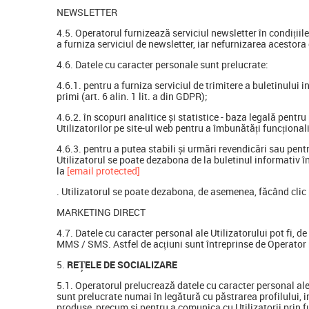
NEWSLETTER
4.5. Operatorul furnizează serviciul newsletter în condiții
a furniza serviciul de newsletter, iar nefurnizarea acestora 
4.6. Datele cu caracter personale sunt prelucrate:
4.6.1. pentru a furniza serviciul de trimitere a buletinului
primi (art. 6 alin. 1 lit. a din GDPR);
4.6.2. în scopuri analitice și statistice - baza legală pentru
Utilizatorilor pe site-ul web pentru a îmbunătăți funcționalit
4.6.3. pentru a putea stabili și urmări revendicări sau pentr
Utilizatorul se poate dezabona de la buletinul informativ 
la
[email protected]
. Utilizatorul se poate dezabona, de asemenea, făcând clic 
MARKETING DIRECT
4.7. Datele cu caracter personal ale Utilizatorului pot fi, 
MMS / SMS. Astfel de acțiuni sunt întreprinse de Operator 
REȚELE DE SOCIALIZARE
5.1. Operatorul prelucrează datele cu caracter personal ale 
sunt prelucrate numai în legătură cu păstrarea profilului, i
produse, precum și pentru a comunica cu Utilizatorii prin fu