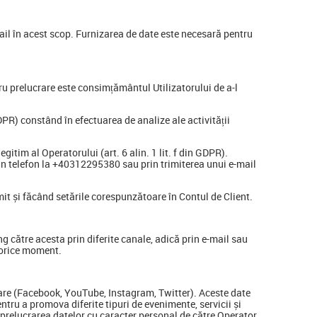
mail în acest scop. Furnizarea de date este necesară pentru
tru prelucrare este consimțământul Utilizatorului de a-l
 GDPR) constând în efectuarea de analize ale activității
gitim al Operatorului (art. 6 alin. 1 lit. f din GDPR).
in telefon la +40312295380 sau prin trimiterea unui e-mail
mit și făcând setările corespunzătoare în Contul de Client.
ng către acesta prin diferite canale, adică prin e-mail sau
 orice moment.
lizare (Facebook, YouTube, Instagram, Twitter). Aceste date
ntru a promova diferite tipuri de evenimente, servicii și
u prelucrarea datelor cu caracter personal de către Operator