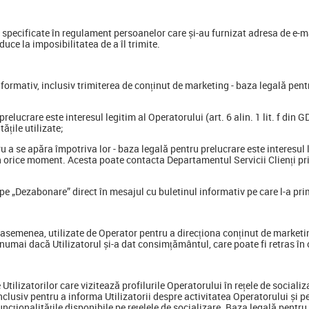
le specificate în regulament persoanelor care și-au furnizat adresa de e-
duce la imposibilitatea de a îl trimite.
 informativ, inclusiv trimiterea de conținut de marketing - baza legală pen
 prelucrare este interesul legitim al Operatorului (art. 6 alin. 1 lit. f din
ățile utilizate;
u a se apăra împotriva lor - baza legală pentru prelucrare este interesul le
în orice moment. Acesta poate contacta Departamentul Servicii Clienți pr
pe „Dezabonare” direct în mesajul cu buletinul informativ pe care l-a pri
de asemenea, utilizate de Operator pentru a direcționa conținut de marketi
numai dacă Utilizatorul și-a dat consimțământul, care poate fi retras în
Utilizatorilor care vizitează profilurile Operatorului în rețele de socia
nclusiv pentru a informa Utilizatorii despre activitatea Operatorului și pe
ncționalitățile disponibile pe rețelele de socializare. Baza legală pentr