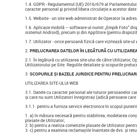
1.4. GDPR - Regulamentul (UE) 2016/679 al Parlamentului Eur
caracter personal şi privind libera circulaţie a acestor dat
1.5. Website - un site web administrat de Operator la adr
1.6. Aplicație mobilă – software-ul numit „Empik Foto” dis
sistemul Android), precum și din AppStore (pentru dispozit
1.7. Utilizator - orice persoană fizică care vizitează site-u
PRELUCRAREA DATELOR ÎN LEGĂTURĂ CU UTILIZAREA
2.1. În legătură cu utilizarea site-ului de către Utilizator,
Utilizatorului pe Site. Regulile detaliate și scopurile preluc
SCOPURILE ȘI BAZELE JURIDICE PENTRU PRELUCRAR
UTILIZAREA SITE-ULUI WEB
3.1. Datele cu caracter personal ale tuturor persoanelor care
și care nu sunt Utilizatori înregistrați (adică persoane care
3.1.1. pentru a furniza servicii electronice în scopul punerii 
a) în măsura necesară pentru stabilirea, modelarea conț
plasate de Utilizator;
b) pentru a realiza comenzile plasate de Utilizator pentr
c) pentru a examina reclamațiile înaintate de dvs. și retu