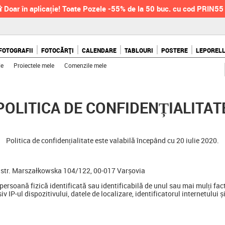
 Doar în aplicație! Toate Pozele -55% de la 50 buc. cu cod PRIN55
FOTOGRAFII
FOTOCĂRȚI
CALENDARE
TABLOURI
POSTERE
LEPOREL
le
Proiectele mele
Comenzile mele
POLITICA DE CONFIDENȚIALITAT
Politica de confidențialitate este valabilă începând cu 20 iulie 2020.
a, str. Marszałkowska 104/122, 00-017 Varșovia
persoană fizică identificată sau identificabilă de unul sau mai mulți facto
 IP-ul dispozitivului, datele de localizare, identificatorul internetului și