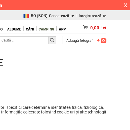
X
📱
RO
(RON)
Conectează-te
Înregistrează-te
CZ
(KČ)
0,00
Lei
LO
ALBUME
CĂNI
CAMPING
APP
SK
(€)
Adaugă fotografii
E
ri specifici care determină identitatea fizică, fiziologică,
 informațiile colectate folosind cookie-uri și alte tehnologii