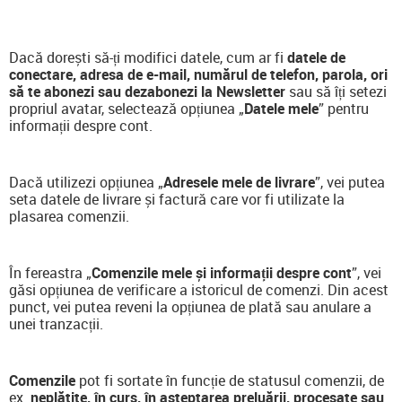
Dacă dorești să-ți modifici datele, cum ar fi
datele de
conectare, adresa de e-mail, numărul de telefon, parola, ori
să te abonezi sau dezabonezi la Newsletter
sau să îți setezi
propriul avatar, selectează opțiunea „
Datele mele
” pentru
informații despre cont.
Dacă utilizezi opțiunea „
Adresele mele de livrare
”, vei putea
seta datele de livrare și factură care vor fi utilizate la
plasarea comenzii.
În fereastra „
Comenzile mele și informații despre cont
”, vei
găsi opțiunea de verificare a istoricul de comenzi. Din acest
punct, vei putea reveni la opțiunea de plată sau anulare a
unei tranzacții.
Comenzile
pot fi sortate în funcție de statusul comenzii, de
ex.
neplătite, în curs, în așteptarea preluării, procesate sau