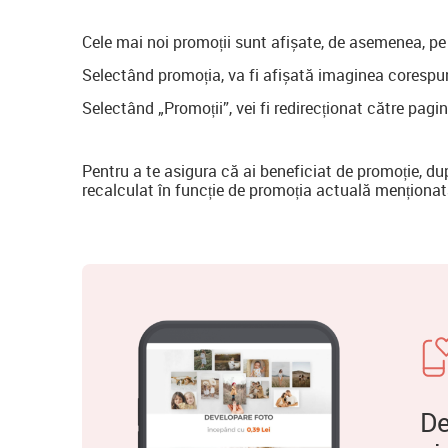
Cele mai noi promoții sunt afișate, de asemenea, pe
Selectând promoția, va fi afișată imaginea corespun
Selectând „Promoții”, vei fi redirecționat către pagi
Pentru a te asigura că ai beneficiat de promoție, du
recalculat în funcție de promoția actuală menționat
De