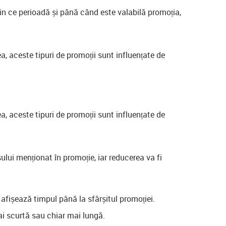
 din ce perioadă și până când este valabilă promoția,
a, aceste tipuri de promoții sunt influențate de
a, aceste tipuri de promoții sunt influențate de
sului menționat în promoție, iar reducerea va fi
 afișează timpul până la sfârșitul promoției.
mai scurtă sau chiar mai lungă.