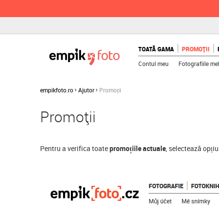
TOATĂ GAMA
PROMOȚII
Contul meu
Fotografiile me
empikfoto.ro
Ajutor
Promoții
Promoții
Pentru a verifica toate
promoțiile actuale
, selectează opț