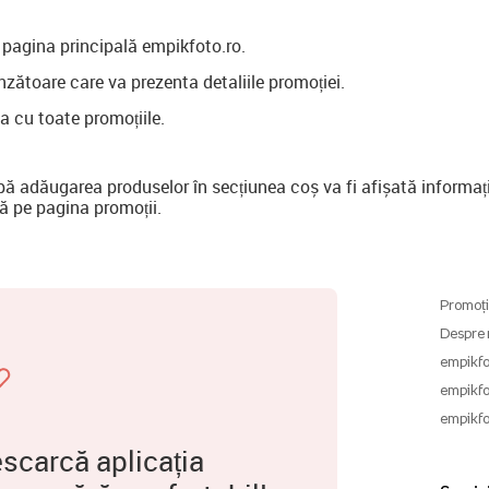
 pagina principală empikfoto.ro.
zătoare care va prezenta detaliile promoției.
na cu toate promoțiile.
pă adăugarea produselor în secțiunea coș va fi afișată informați
ă pe pagina promoții.
Promoți
Despre 
empikfo
empikfo
empikfo
scarcă aplicația