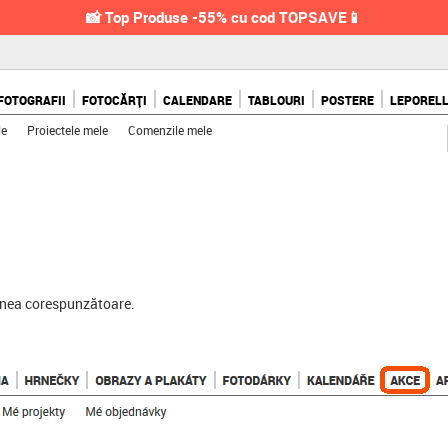
📸 Top Produse -55% cu cod TOPSAVE📱
FOTOGRAFII
FOTOCĂRȚI
CALENDARE
TABLOURI
POSTERE
LEPOREL
le
Proiectele mele
Comenzile mele
iunea corespunzătoare.