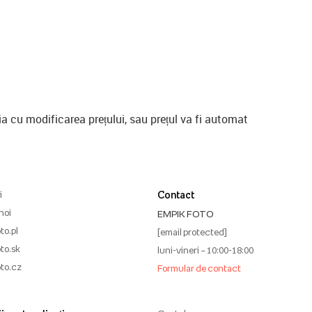
a cu modificarea prețului, sau prețul va fi automat
i
Contact
noi
EMPIK FOTO
to.pl
[email protected]
to.sk
luni-vineri – 10:00-18:00
to.cz
Formular de contact