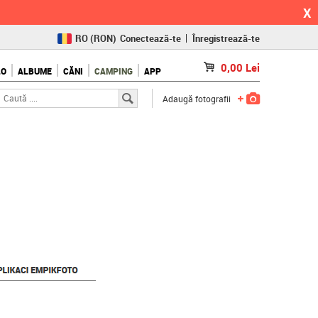
X
RO
(RON)
Conectează-te
Înregistrează-te
CZ
(KČ)
0,00
Lei
LO
ALBUME
CĂNI
CAMPING
APP
SK
(€)
Adaugă fotografii