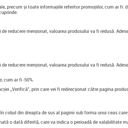
ale, precum și toate informațiile referitor promoțiilor, cum ar fi:
cuprinde.
i de reducere menționat, valoarea produsului va fi redusă. Adese
i de reducere menționat, valoarea produsului va fi redusă. Adese
e, cum ar fi -50%.
ției „Verifică”, prin care vei fi redirecționat către pagina produ
în colțul din dreapta de sus al paginii sub forma unui ceas care
nată o dată diferită, care va indica o perioadă de valabilitate 