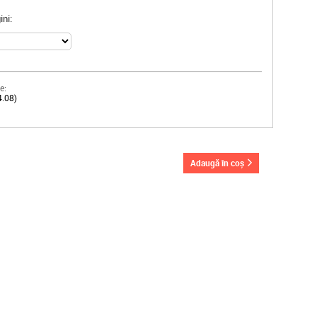
ni:
e:
4.08)
adaugă în coș