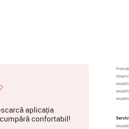
Promoți
Despre 
empikfo
empikfo
empikfo
scarcă aplicația
 cumpără confortabil!
Servici
Modalită