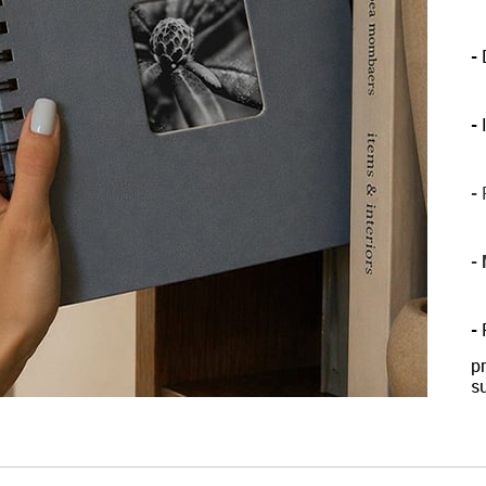
-
D
-
-
P
-
-
p
su