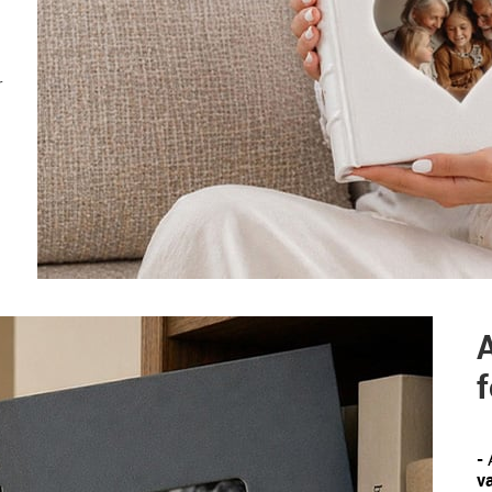
r
A
f
-
va