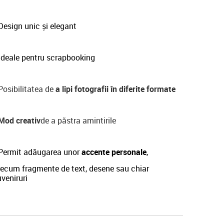
esign unic și elegant
Ideale pentru scrapbooking
osibilitatea de
a lipi fotografii în diferite formate
Mod creativ
de a păstra amintirile
Permit adăugarea unor
accente personale
,
recum fragmente de text, desene sau chiar
veniruri