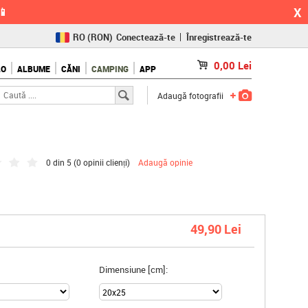
X
📱
RO
(RON)
Conectează-te
Înregistrează-te
CZ
(KČ)
0,00
Lei
LO
ALBUME
CĂNI
CAMPING
APP
SK
(€)
Adaugă fotografii
0 din 5 (
0 opinii clienți
)
Adaugă opinie
49,90 Lei
Dimensiune [cm]: