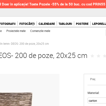
 Doar în aplicație! Toate Pozele -55% de la 50 buc. cu cod PRIN55
FOTOGRAFII
FOTOCĂRȚI
CALENDARE
TABLOURI
POSTERE
LEPOREL
le
Proiectele mele
Comenzile mele
 în lemn- DEOS- 200 de poze, 20x25 cm
DEOS- 200 de poze, 20x25 cm
Preț:
Material: