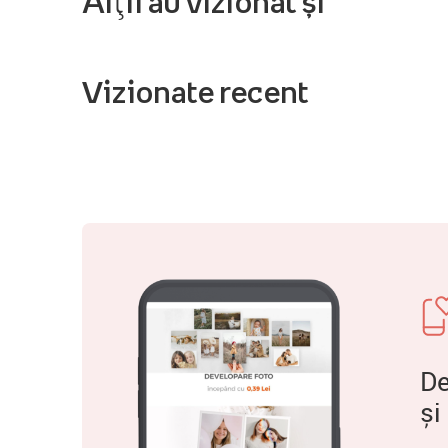
Alții au vizionat și
Vizionate recent
De
și