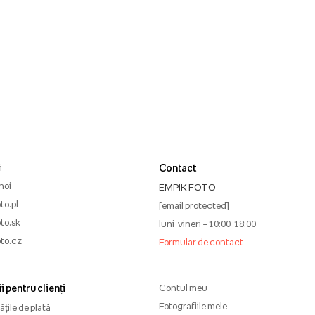
i
Contact
noi
EMPIK FOTO
to.pl
[email protected]
to.sk
luni-vineri – 10:00-18:00
to.cz
Formular de contact
i pentru clienți
Contul meu
Fotografiile mele
țile de plată