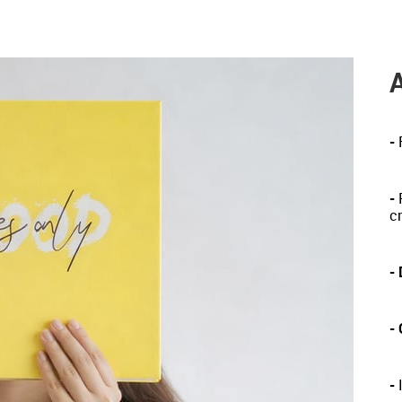
-
-
P
c
-
-
-
I