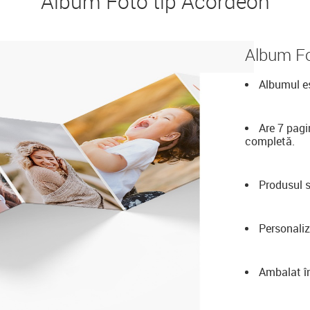
Album Foto tip Acordeon
Album Fo
Albumul es
Are 7 pagi
completă.
Produsul s
Personaliz
Ambalat în