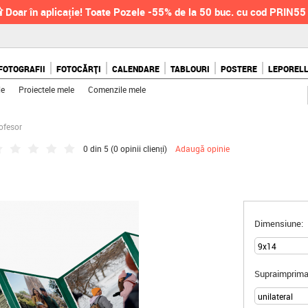
 Doar în aplicație! Toate Pozele -55% de la 50 buc. cu cod PRIN55
FOTOGRAFII
FOTOCĂRȚI
CALENDARE
TABLOURI
POSTERE
LEPOREL
le
Proiectele mele
Comenzile mele
ofesor
0 din 5 (
0 opinii clienți
)
Adaugă opinie
Dimensiune:
Supraimprima