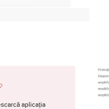
Promoți
Despre 
empikfo
empikfo
empikfo
scarcă aplicația