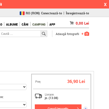
X
📱
RO
(RON)
Conectează-te
Înregistrează-te
CZ
(KČ)
0,00
Lei
LO
ALBUME
CĂNI
CAMPING
APP
SK
(€)
Adaugă fotografii
36,90 Lei
Preț:
Livrare:
re:
jo. (13.08)
crează leporello
?