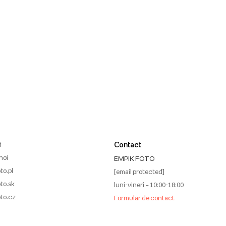
i
Contact
noi
EMPIK FOTO
to.pl
[email protected]
to.sk
luni-vineri – 10:00-18:00
to.cz
Formular de contact