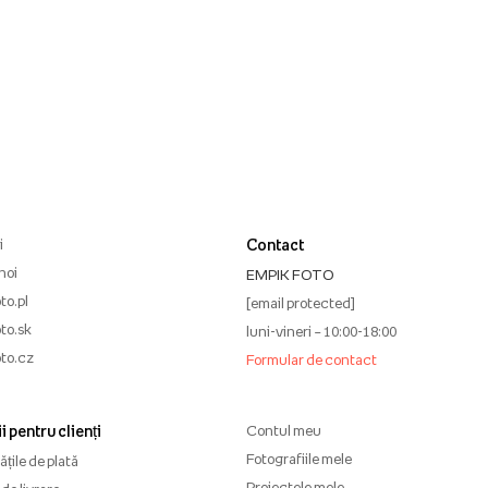
i
Contact
noi
EMPIK FOTO
to.pl
[email protected]
to.sk
luni-vineri – 10:00-18:00
to.cz
Formular de contact
i pentru clienți
Contul meu
Fotografiile mele
țile de plată
Proiectele mele