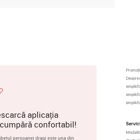
Promoți
Despre 
empikfo
empikfo
empikfo
scarcă aplicația
 cumpără confortabil!
Servici
Modalită
betul persoanei dragi este una din