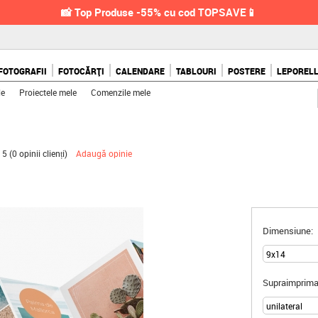
📸 Top Produse -55% cu cod TOPSAVE📱
FOTOGRAFII
FOTOCĂRȚI
CALENDARE
TABLOURI
POSTERE
LEPOREL
le
Proiectele mele
Comenzile mele
 5 (
0 opinii clienți
)
Adaugă opinie
Dimensiune:
Supraimprima