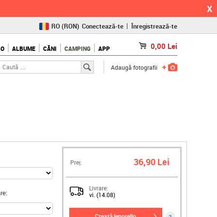
X
RO
(RON)
Conectează-te
Înregistrează-te
CZ
(KČ)
0,00
Lei
LO
ALBUME
CĂNI
CAMPING
APP
SK
(€)
Adaugă fotografii
36,90 Lei
Preț:
Livrare:
re:
vi. (14.08)
crează leporello
?