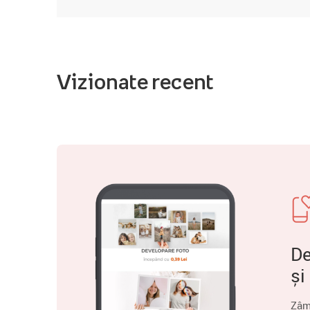
Vizionate recent
De
și
Zâm