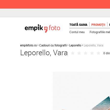
TOATĂ GAMA
PROMOȚII
Contul meu
Fotografiile me
empikfoto.ro
Cadouri cu fotografii
Leporello
Leporello, Vara
Leporello, Vara
0 din