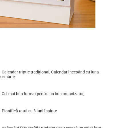
Calendar triptic tradițional, Calendar începând cu luna
cembrie,
Cel mai bun format pentru un bun organizator,
Planifică totul cu 3 luni înainte
Adăugă-ți fotografiile preferate sau crează un colaj foto,