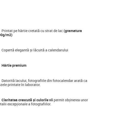
Printat pe hârtie cretată cu strat de lac
(gramatura
00g/m2)
Copertă elegantă și lăcuită a calendarului
Hârtie premium
Datorită lacului, fotografiile din fotocalendar arată ca
zele printate în laborator.
Claritatea crescută și culorile vii
permit obținerea unor
talii excepționale a fotogtafiilor.