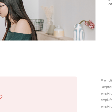
ca
Promoți
Despre 
empikfo
empikfo
empikfo