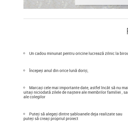
Un cadou minunat pentru oricine lucrează zilnic la biro
Începeți anul din orice lună doriți,
Marcați cele mai importante date, astfel încât să nu ma
uitați niciodată zilele de naștere ale membrilor familiei , s
ale colegilor
Puteți să alegeți dintre șabloanele deja realizate sau
puteți să creați propriul proiect