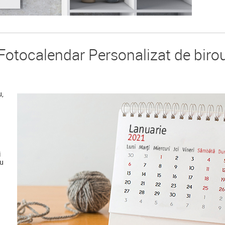
Fotocalendar Personalizat de biro
u,
i
au