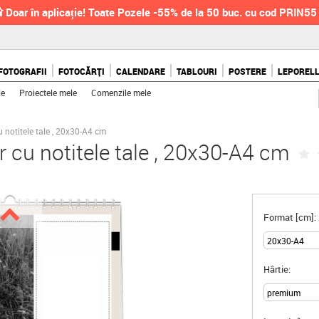
 Doar în aplicație! Toate Pozele -55% de la 50 buc. cu cod PRIN55
FOTOGRAFII
FOTOCĂRȚI
CALENDARE
TABLOURI
POSTERE
LEPOREL
le
Proiectele mele
Comenzile mele
 notitele tale , 20x30-A4 cm
r cu notitele tale , 20x30-A4 cm
Format [cm]:
Hârtie: