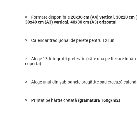
Formate disponibile
20x30 cm (A4) vertical, 30x20 cm (
30x40 cm (A3) vertical, 40x30 cm (A3) orizontal
Calendar tradițional de perete pentru 12 luni
Alege 13 fotografii preferate (câte una pe fiecare lună 
copertă)
Alege unul din șabloanele pregătite sau creează calenda
Printat pe hârtie cretată
(gramatura 160g/m2)