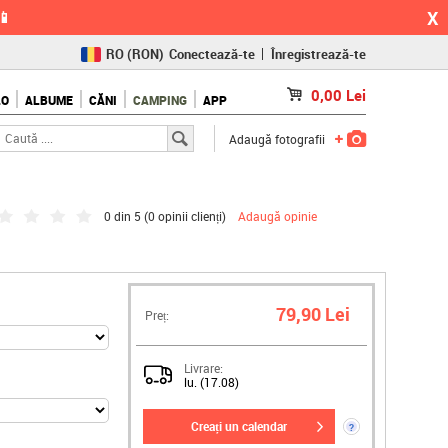
X
📱
RO
(RON)
Conectează-te
Înregistrează-te
CZ
(KČ)
0,00
Lei
LO
ALBUME
CĂNI
CAMPING
APP
SK
(€)
Adaugă fotografii
0 din 5 (
0 opinii clienți
)
Adaugă opinie
79,90 Lei
Preț:
Livrare:
lu. (17.08)
creați un calendar
?