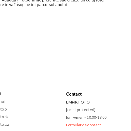
re te va însoți pe tot parcursul anului
i
Contact
noi
EMPIK FOTO
to.pl
[email protected]
to.sk
luni-vineri – 10:00-18:00
to.cz
Formular de contact