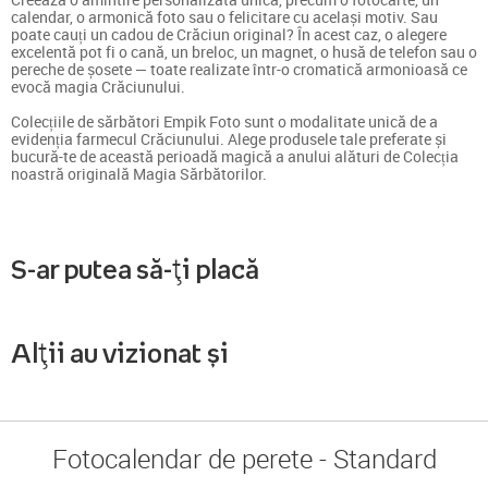
calendar, o armonică foto sau o felicitare cu același motiv. Sau
poate cauți un cadou de Crăciun original? În acest caz, o alegere
excelentă pot fi o cană, un breloc, un magnet, o husă de telefon sau o
pereche de șosete — toate realizate într-o cromatică armonioasă ce
evocă magia Crăciunului.
Colecțiile de sărbători Empik Foto sunt o modalitate unică de a
evidenția farmecul Crăciunului. Alege produsele tale preferate și
bucură-te de această perioadă magică a anului alături de Colecția
noastră originală Magia Sărbătorilor.
S-ar putea să-ți placă
Alții au vizionat și
Fotocalendar de perete - Standard