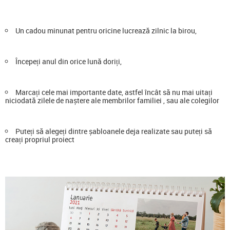
Un cadou minunat pentru oricine lucrează zilnic la birou,
Începeți anul din orice lună doriți,
Marcați cele mai importante date, astfel încât să nu mai uitați
niciodată zilele de naștere ale membrilor familiei , sau ale colegilor
Puteți să alegeți dintre șabloanele deja realizate sau puteți să
creați propriul proiect