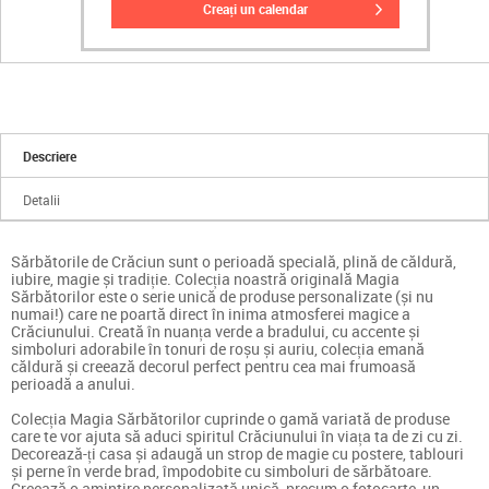
creați un calendar
Descriere
Detalii
Sărbătorile de Crăciun sunt o perioadă specială, plină de căldură,
iubire, magie și tradiție. Colecția noastră originală Magia
Sărbătorilor este o serie unică de produse personalizate (și nu
numai!) care ne poartă direct în inima atmosferei magice a
Crăciunului. Creată în nuanța verde a bradului, cu accente și
simboluri adorabile în tonuri de roșu și auriu, colecția emană
căldură și creează decorul perfect pentru cea mai frumoasă
perioadă a anului.
Colecția Magia Sărbătorilor cuprinde o gamă variată de produse
care te vor ajuta să aduci spiritul Crăciunului în viața ta de zi cu zi.
Decorează-ți casa și adaugă un strop de magie cu postere, tablouri
și perne în verde brad, împodobite cu simboluri de sărbătoare.
Creează o amintire personalizată unică, precum o fotocarte, un