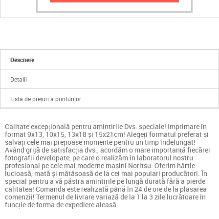
Descriere
Detalii
Lista de prețuri a printurilor
Calitate excepțională pentru amintirile Dvs. speciale! Imprimare în
format 9x13, 10x15, 13x18 și 15x21cm! Alegeți formatul preferat și
salvați cele mai prețioase momente pentru un timp îndelungat!
Având grijă de satisfacția dvs., acordăm o mare importanță fiecărei
fotografii developate, pe care o realizăm în laboratorul nostru
profesional pe cele mai moderne mașini Noritsu. Oferim hârtie
lucioasă, mată și mătăsoasă de la cei mai populari producători. În
special pentru a vă păstra amintirile pe lungă durată fără a pierde
calitatea! Comanda este realizată până în 24 de ore de la plasarea
comenzii! Termenul de livrare variază de la 1 la 3 zile lucrătoare în
funcție de forma de expediere aleasă.