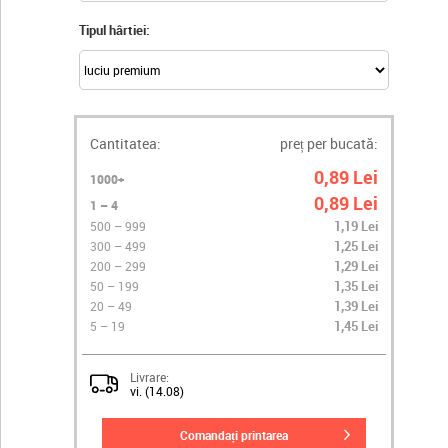
Tipul hârtiei:
Cantitatea:
preț per bucată:
0,89 Lei
1000+
0,89 Lei
1 – 4
1,19 Lei
500 – 999
1,25 Lei
300 – 499
1,29 Lei
200 – 299
1,35 Lei
50 – 199
1,39 Lei
20 – 49
1,45 Lei
5 – 19
Livrare:
vi. (14.08)
comandați printarea