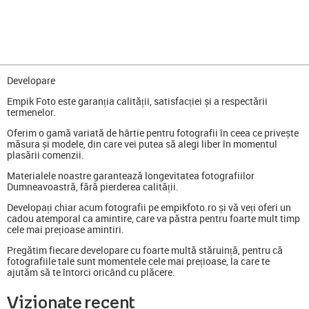
Developare
Empik Foto este garanția calității, satisfacției și a respectării
termenelor.
Oferim o gamă variată de hârtie pentru fotografii în ceea ce privește
măsura și modele, din care vei putea să alegi liber în momentul
plasării comenzii.
Materialele noastre garantează longevitatea fotografiilor
Dumneavoastră, fără pierderea calității.
Developați chiar acum fotografii pe empikfoto.ro și vă veți oferi un
cadou atemporal ca amintire, care va păstra pentru foarte mult timp
cele mai prețioase amintiri.
Pregătim fiecare developare cu foarte multă stăruință, pentru că
fotografiile tale sunt momentele cele mai prețioase, la care te
ajutăm să te întorci oricând cu plăcere.
Vizionate recent