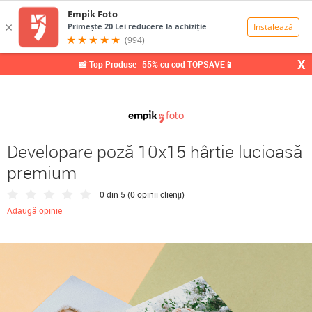
0,00
Lei
X
📸 Top Produse -55% cu cod TOPSAVE📱
Developare poză 10x15 hârtie lucioasă
premium
0 din 5 (
0 opinii clienți
)
Adaugă opinie