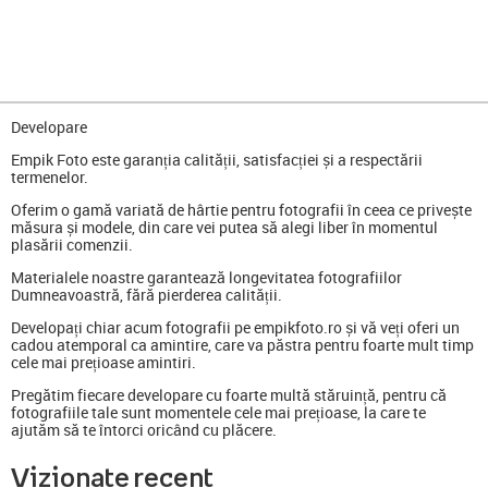
Developare
Empik Foto este garanția calității, satisfacției și a respectării
termenelor.
Oferim o gamă variată de hârtie pentru fotografii în ceea ce privește
măsura și modele, din care vei putea să alegi liber în momentul
plasării comenzii.
Materialele noastre garantează longevitatea fotografiilor
Dumneavoastră, fără pierderea calității.
Developați chiar acum fotografii pe empikfoto.ro și vă veți oferi un
cadou atemporal ca amintire, care va păstra pentru foarte mult timp
cele mai prețioase amintiri.
Pregătim fiecare developare cu foarte multă stăruință, pentru că
fotografiile tale sunt momentele cele mai prețioase, la care te
ajutăm să te întorci oricând cu plăcere.
Vizionate recent