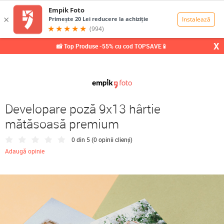
0,00
Lei
X
📸 Top Produse -55% cu cod TOPSAVE📱
Developare poză 9x13 hârtie
mătăsoasă premium
0 din 5 (
0 opinii clienți
)
Adaugă opinie