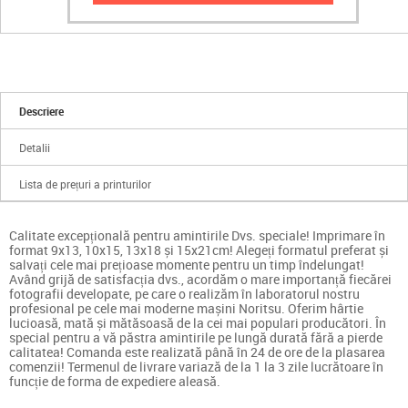
Descriere
Detalii
Lista de prețuri a printurilor
Calitate excepțională pentru amintirile Dvs. speciale! Imprimare în
format 9x13, 10x15, 13x18 și 15x21cm! Alegeți formatul preferat și
salvați cele mai prețioase momente pentru un timp îndelungat!
Având grijă de satisfacția dvs., acordăm o mare importanță fiecărei
fotografii developate, pe care o realizăm în laboratorul nostru
profesional pe cele mai moderne mașini Noritsu. Oferim hârtie
lucioasă, mată și mătăsoasă de la cei mai populari producători. În
special pentru a vă păstra amintirile pe lungă durată fără a pierde
calitatea! Comanda este realizată până în 24 de ore de la plasarea
comenzii! Termenul de livrare variază de la 1 la 3 zile lucrătoare în
funcție de forma de expediere aleasă.