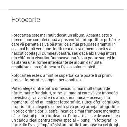
Foto
carte
Fotocartea
este mai mult decât un album. Aceasta este o
dimensiune complet nouă a prezentării fotografiilor pe hârtie,
care vă permite să vă păstrați cele mai prețioase amintiri în
cea mai bună versiune. Indiferent de eveniment, dacă s-a
născut copilașul Dumneavoastră, sau dacă abia v-ați întors
din călătoria visurilor Dumneavoastră, sau poate sunteți în
căutarea unei forme interesante de album de nuntă,
empikfoto a pregătit pentru Dvs. o soluție unică.
Fotocartea este o amintire superbă, care poate fi și primul
proiect fotografic complet personalizat.
Puteți alege dintre patru dimensiuni, mai multe tipuri de
hârtie, multe fundaluri, rame, și imagini care vă vor îmbogăți
povestea și vă vor oferi o atmosferă unică – aceeași din
momentul când ați realizat fotografiile. Puteți oferi cărții Dvs.
propriul titlu, alegeți o copertă și vă puteți aranja fotografiile
în orice ordine doriți, astfel încât cele mai frumoase momente
să le păstrați pentru totdeauna. Fotocartea este de asemenea
un cadou ideal pentru cineva special
–
puneți în fotografii o
parte din Dvs. și împărtășiși amintirile frumoase cu cei dragi.