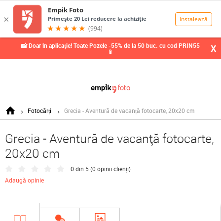
0,00
Lei
📸 Doar în aplicație! Toate Pozele -55% de la 50 buc. cu cod PRIN55
X
📱
Fotocărți
Grecia - Aventură de vacanță fotocarte, 20x20 cm
Grecia - Aventură de vacanță fotocarte,
20x20 cm
0 din 5 (
0 opinii clienți
)
Adaugă opinie