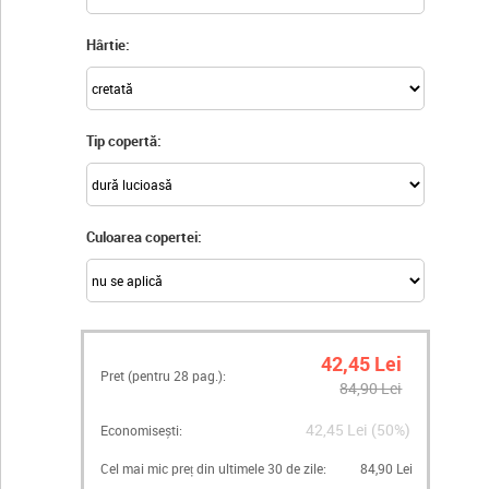
Hârtie:
Tip copertă:
Culoarea copertei:
42,45 Lei
Pret (pentru
28
pag.):
84,90 Lei
42,45 Lei (50%)
Economisești:
Cel mai mic preț din ultimele 30 de zile:
84,90 Lei