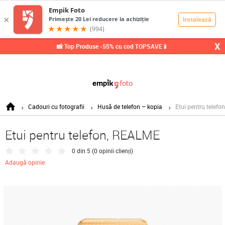
0,00
Lei
X
📸 Top Produse -55% cu cod TOPSAVE📱
Cadouri cu fotografii
Husă de telefon – kopia
Etui pentru telef
Etui pentru telefon, REALME
0 din 5 (
0 opinii clienți
)
Adaugă opinie