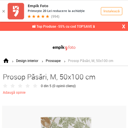
0,00
Lei
X
📸 Top Produse -55% cu cod TOPSAVE📱
Design interior
Prosoape
Prosop Păsări, M, 50x100 cm
Prosop Păsări, M, 50x100 cm
0 din 5 (
0 opinii clienți
)
Adaugă opinie