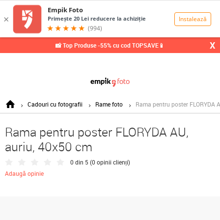
0,00
Lei
X
📸 Top Produse -55% cu cod TOPSAVE📱
Cadouri cu fotografii
Rame foto
Rama pentru poster FLORYDA AU
Rama pentru poster FLORYDA AU,
auriu, 40x50 cm
0 din 5 (
0 opinii clienți
)
Adaugă opinie