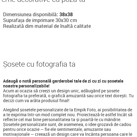
Dimensiunea disponibilă
: 38x38
Suprafața de imprimare 30x30 cm
Realizată dim material de înaltă calitate
Șosete cu fotografia ta
Adaugă o notă personală garderobei tale de zi cu zi cu șosetele
noastre personalizabile!
Acum ai ocazia să creezi un design unic, adăugând pe șosete
fotografia ta preferată, o grafică amuzantă sau orice text dorești. Tu
decizi cum va arăta produsul final!
Alegând șosetele personalizate de la Empik Foto, ai posibilitatea de
a te exprima într-un mod complet nou. Proiectează-le astfel încât să
reflecte cel mai bine personalitatea ta și poartă-le cu mândrie.
Șosetele personalizate sunt, de asemenea, o idee grozavă de cadou
pentru orice ocazie — fie ele sentimentale, amuzante sau
motivaționale — creează un design care va încânta persoana care le