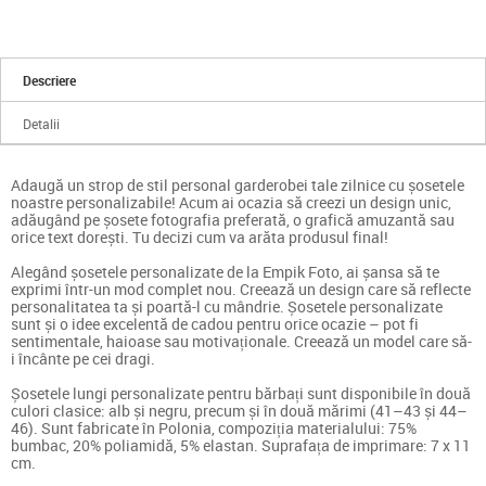
Descriere
Detalii
Adaugă un strop de stil personal garderobei tale zilnice cu șosetele
noastre personalizabile! Acum ai ocazia să creezi un design unic,
adăugând pe șosete fotografia preferată, o grafică amuzantă sau
orice text dorești. Tu decizi cum va arăta produsul final!
Alegând șosetele personalizate de la Empik Foto, ai șansa să te
exprimi într-un mod complet nou. Creează un design care să reflecte
personalitatea ta și poartă-l cu mândrie. Șosetele personalizate
sunt și o idee excelentă de cadou pentru orice ocazie – pot fi
sentimentale, haioase sau motivaționale. Creează un model care să-
i încânte pe cei dragi.
Șosetele lungi personalizate pentru bărbați sunt disponibile în două
culori clasice: alb și negru, precum și în două mărimi (41–43 și 44–
46). Sunt fabricate în Polonia, compoziția materialului: 75%
bumbac, 20% poliamidă, 5% elastan. Suprafața de imprimare: 7 x 11
cm.