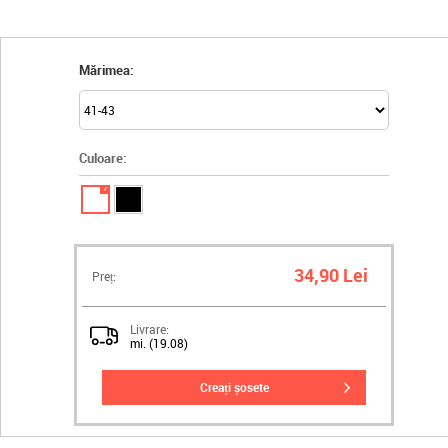
Mărimea:
Culoare:
✓
34,90 Lei
Preț:
Livrare:
mi. (19.08)
creați șosete