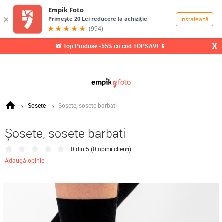
0,00
Lei
X
📸 Top Produse -55% cu cod TOPSAVE📱
Sosete
Șosete, sosete barbati
Șosete, sosete barbati
0 din 5 (
0 opinii clienți
)
Adaugă opinie